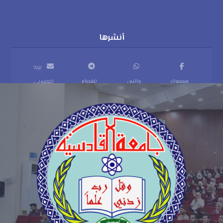
بريد
فيسبوك
واتس
تيليجرام
إلكتروني
اب