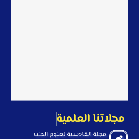
م
ج
ل
ت
ن
ا
ا
ل
ع
ل
م
ي
ة
مجلة القادسية لعلوم الطب