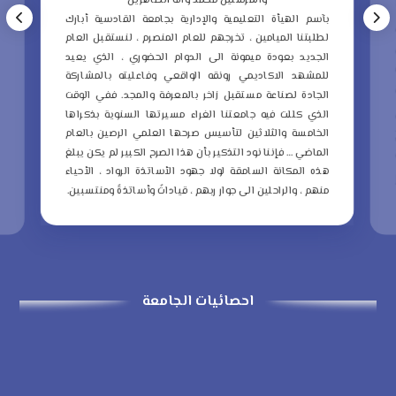
والمرسلين محمد وآله الطاهرين
ب
بآسم الهيأة التعليمية والإدارية بجامعة القادسية أبارك
ع
لطلبتنا الميامين ، تخرجهم للعام المنصرم ، لنستقبل العام
م
الجديد بعودة ميمونة الى الدوام الحضوري ، الذي يعيد
و
للمشهد الاكاديمي رونقه الواقعي وفاعليته بالمشاركة
ا
الجادة لصناعة مستقبل زاخر بالمعرفة والمجد.
ففي الوقت
ا
الذي كللت فيه جامعتنا الغراء مسيرتها السنوية بذكراها
ا
الخامسة والثلاثين لتأسيس صرحها العلمي الرصين بالعام
الماضي … فإننا نود التذكير بأن هذا الصرح الكبير لم يكن يبلغ
ا
هذه المكانة السامقة لولا جهود الأساتذة الرواد ، الأحياء
ذ
منهم ، والراحلين الى جوار ربهم ، قياداتً وأساتذةً ومنتسبين.
ا
احصائيات الجامعة