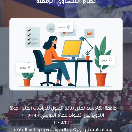
نظام الشكاوي الرقمية
جامعة القادسية تعلن نتائج القبول للدراسات العليا/ جولة
التدوير بين القنوات للعام الدراسي ٢٠٢٦-٢٠٢٧
٣١/٠٧/٢٠٢٦
رسالة ماجستير في كلية التربية البدنية وعلوم الرياضة