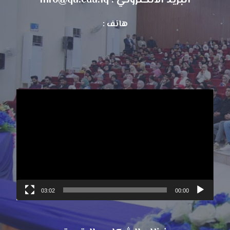
البريد الالكتروني : info@qu.edu.iq
هاتف :
مشغل
الفيديو
03:02
00:00