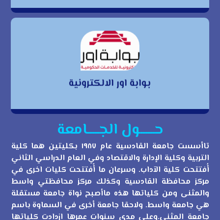
بوابة اور الالكترونية
بوابة اور الالكترونية
حــــــول الجـــــامعة
تاأسست جامعة القادسية عام ١٩٨٧ بكليتين هما كلية
التربية وكلية الإدارة والاقتصاد وفي العام الدراسي الثاني
أُفتتحت كلية الآداب. وسرعان ما أُفتتحت كليات اخرى في
مركز محافظة القادسية وكذلك مركز محافظتي واسط
والمثنى ومن كلياتها هذه ماأصبح نواة جامعة مستقلة
هي جامعة واسط. ولاحقا جامعة أخرى في السماوة باسم
جامعة المثنى.وعلى مدى سنوات عمرها ازدادت كلياتها