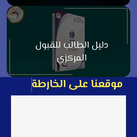
دليل الطالب للقبول
المركزي
م
و
ق
ع
ن
ا
ع
ل
ى
ا
ل
خ
ا
ر
ط
ة