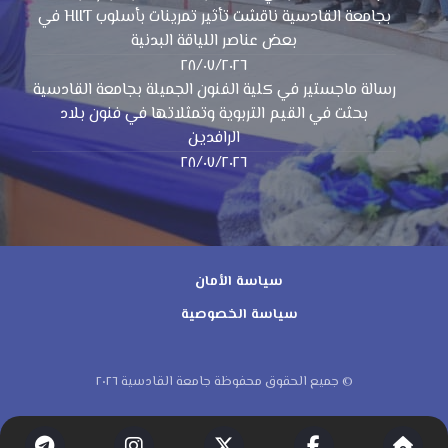
بجامعة القادسية ناقشت تأثير تمرينات بأسلوب HIIT في
بعض عناصر اللياقة البدنية
٢٨/٠٧/٢٠٢٦
رسالة ماجستير في كلية الفنون الجميلة بجامعة القادسية
بحثت في القيم التربوية وتمثلاتها في فنون بلاد
الرافدين
٢٨/٠٧/٢٠٢٦
سياسة الأمان
سياسة الخصوصية
© جميع الحقوق محفوظة جامعة القادسية ٢٠٢٦