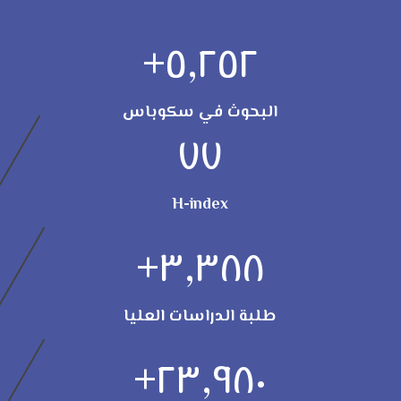
+
٥,٢٥٢
البحوث في سكوباس
٧٧
H-index
+
٣,٣٨٨
طلبة الدراسات العليا
+
٢٣,٩٨٠