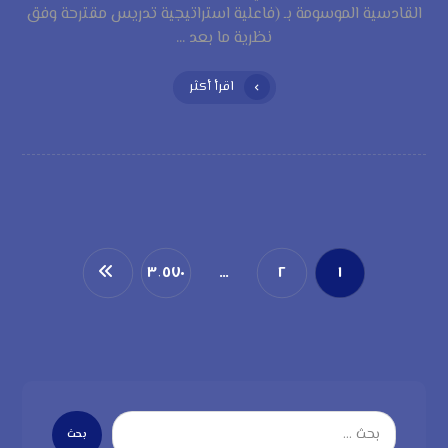
القادسية الموسومة بـ (فاعلية استراتيجية تدريس مقترحة وفق
نظرية ما بعد ...
اقرأ أكثر
٣٬٥٧٠
…
٢
١
بحث