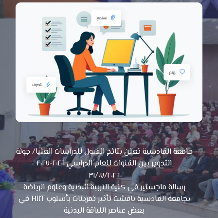
جامعة القادسية تعلن نتائج القبول للدراسات العليا/ جولة
التدوير بين القنوات للعام الدراسي ٢٠٢٦-٢٠٢٧
٣١/٠٧/٢٠٢٦
رسالة ماجستير في كلية التربية البدنية وعلوم الرياضة
بجامعة القادسية ناقشت تأثير تمرينات بأسلوب HIIT في
بعض عناصر اللياقة البدنية