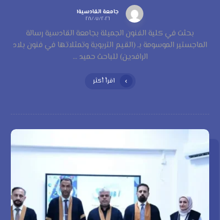
جامعة القادسية١
٢٨/٠٧/٢٠٢٦
بحثت في كلية الفنون الجميلة بجامعة القادسية رسالة
الماجستير الموسومة بـ (القيم التربوية وتمثلاتها في فنون بلاد
الرافدين) للباحث حميد ...
اقرأ أكثر