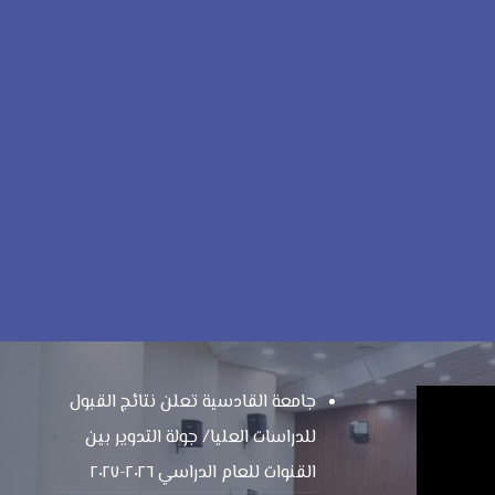
جامعة القادسية تعلن نتائج القبول
للدراسات العليا/ جولة التدوير بين
القنوات للعام الدراسي ٢٠٢٦-٢٠٢٧