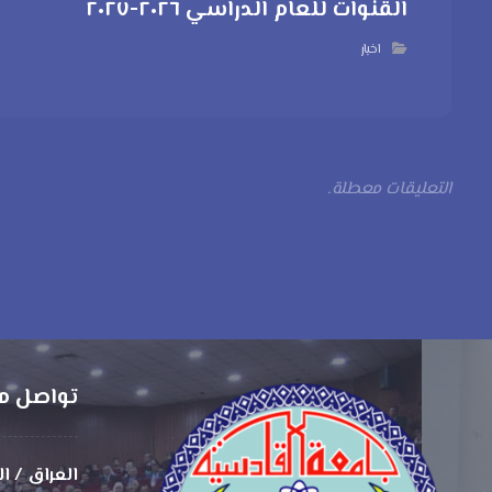
القنوات للعام الدراسي ٢٠٢٦-٢٠٢٧
اخبار
التعليقات معطلة.
تواصل م
العراق / ا