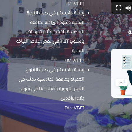
٣١/٠٧/٢٠٢٦
رسالة ماجستير في كلية التربية
البدنية وعلوم الرياضة بجامعة
ة
القادسية ناقشت تأثير تمرينات
بأسلوب HIIT في بعض عناصر اللياقة
البدنية
٢٨/٠٧/٢٠٢٦
رسالة ماجستير في كلية الفنون
الجميلة بجامعة القادسية بحثت في
القيم التربوية وتمثلاتها في فنون
بلاد الرافدين
٢٨/٠٧/٢٠٢٦