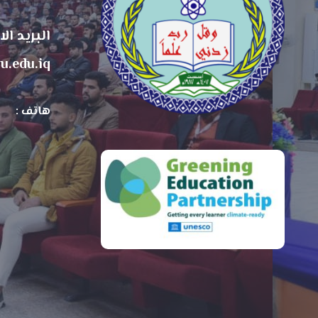
البريد ال
u.edu.iq
هاتف :