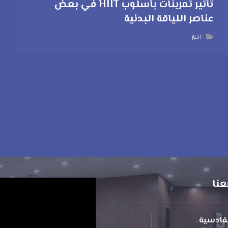
تأثير تمرينات بأسلوب HIIT في بعض
عناصر اللياقة البدنية
اخبار
عنا
مشغل
الفيديو
لقادسية