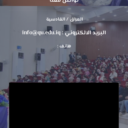
تواصل معنا
العراق / القادسية
البريد الالكتروني : info@qu.edu.iq
هاتف :
مشغل
الفيديو