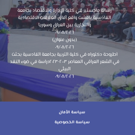
رسالة ماجستير في كلية الإدارة والاقتصاد بجامعة
القادسية ناقشت واقع آفاق العلاقات الاقتصادية
والتجارية بين العراق وسوريا
٠٩/٠٨/٢٠٢٦
(بدون عنوان)
٠٩/٠٨/٢٠٢٦
اطروحة دكتوراه في كلية التربية بجامعة القادسية بحثت
في الشعر العراقي المعاصر ٢٠٠٣-٢٠٢٣دراسة في ضوء النقد
البيئي
٠٩/٠٨/٢٠٢٦
سياسة الأمان
سياسة الخصوصية