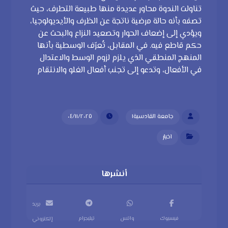
تناولت الندوة محاور عديدة منها طبيعة التطرف، حيث
تصفه بأنه حالة مرضية ناتجة عن الظرف والأيديولوجيا،
ويؤدي إلى إضعاف الحوار وتصعيد النزاع والبحث عن
حكم قاطع فيه. في المقابل، تُعرّف الوسطية بأنها
المنهج المنطقي الذي يلزم لزوم الوسط والاعتدال
في الأفعال، وتدعو إلى تجنب أفعال الغلو والانتقام
جامعة القادسية١
٠٤/١١/٢٠٢٥
اخبار
بريد
فيسبوك
واتس
تيليجرام
إلكتروني