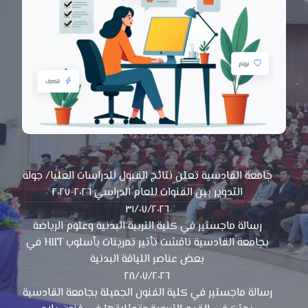
جامعة القادسية تعلن نتائج القبول للدراسات العليا/ جولة
التدوير بين القنوات للعام الدراسي ٢٠٢٦-٢٠٢٧
٣١/٠٧/٢٠٢٦
رسالة ماجستير في كلية التربية البدنية وعلوم الرياضة
بجامعة القادسية ناقشت تأثير تمرينات بأسلوب HIIT في
بعض عناصر اللياقة البدنية
٢٨/٠٧/٢٠٢٦
رسالة ماجستير في كلية الفنون الجميلة بجامعة القادسية