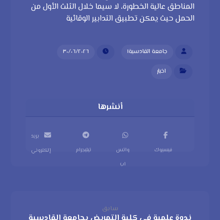
المناطق عالية الخطورة، لا سيما خلال الثلث الأول من
الحمل حيث يمكن تطبيق التدابير الوقائية
جامعة القادسية١
٣٠/٠٦/٢٠٢٦
اخبار
بريد
فيسبوك
واتس
تيليجرام
إلكتروني
اب
سابق
ندوة علمية في كلية التمريض بجامعة القادسية