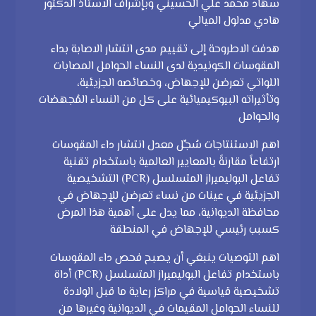
سهاد محمد علي الحسيني وبإشراف الاستاذ الدكتور
هادي مدلول الميالي
هدفت الاطروحة إلى تقييم مدى انتشار الاصابة بداء
المقوسات الكونيدية لدى النساء الحوامل المصابات
اللواتي تعرضن للإجهاض، وخصائصه الجزيئية،
وتأثيراته البيوكيميائية على كل من النساء المُجهضات
والحوامل
اهم الاستنتاجات سُجِّل معدل انتشار داء المقوسات
ارتفاعاً مقارنةً بالمعايير العالمية باستخدام تقنية
تفاعل البوليميراز المتسلسل (PCR) التشخيصية
الجزيئية في عينات من نساء تعرضن للإجهاض في
محافظة الديوانية، مما يدل على أهمية هذا المرض
كسبب رئيسي للإجهاض في المنطقة
اهم التوصيات ينبغي أن يصبح فحص داء المقوسات
باستخدام تفاعل البوليميراز المتسلسل (PCR) أداة
تشخيصية قياسية في مراكز رعاية ما قبل الولادة
للنساء الحوامل المقيمات في الديوانية وغيرها من