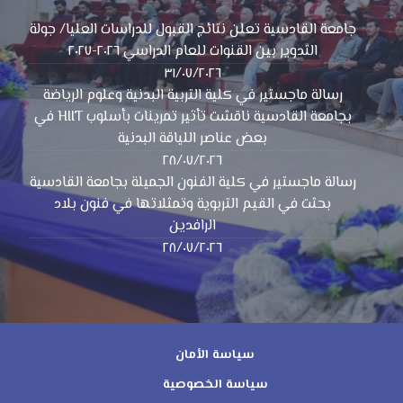
جامعة القادسية تعلن نتائج القبول للدراسات العليا/ جولة
التدوير بين القنوات للعام الدراسي ٢٠٢٦-٢٠٢٧
٣١/٠٧/٢٠٢٦
رسالة ماجستير في كلية التربية البدنية وعلوم الرياضة
بجامعة القادسية ناقشت تأثير تمرينات بأسلوب HIIT في
بعض عناصر اللياقة البدنية
٢٨/٠٧/٢٠٢٦
رسالة ماجستير في كلية الفنون الجميلة بجامعة القادسية
بحثت في القيم التربوية وتمثلاتها في فنون بلاد
الرافدين
٢٨/٠٧/٢٠٢٦
سياسة الأمان
سياسة الخصوصية