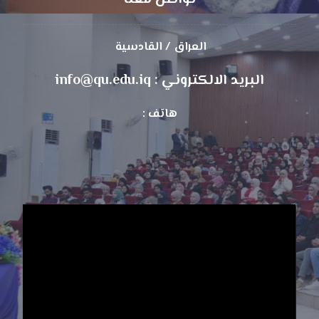
العراق / القادسية
البريد الالكتروني : info@qu.edu.iq
هاتف :
مشغل
الفيديو