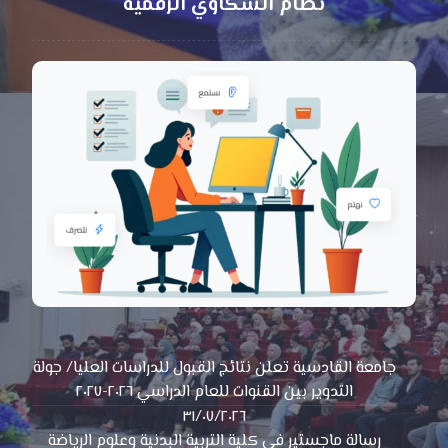
نظام الشكاوي الرقمية
جامعة القادسية تعلن نتائج القبول للدراسات العليا/ جولة
التدوير بين القنوات للعام الدراسي ٢٠٢٦-٢٠٢٧
٣١/٠٧/٢٠٢٦
رسالة ماجستير في كلية التربية البدنية وعلوم الرياضة