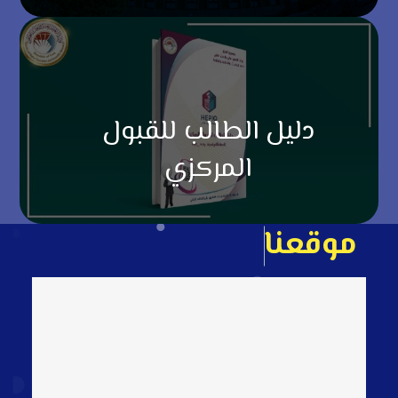
دليل الطالب للقبول
المركزي
م
و
ق
ع
ن
ا
ع
ل
ى
ا
ل
خ
ا
ر
ط
ة