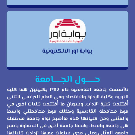
بوابة اور الالكترونية
بوابة اور الالكترونية
حــــــول الجـــــامعة
تاأسست جامعة القادسية عام ١٩٨٧ بكليتين هما كلية
التربية وكلية الإدارة والاقتصاد وفي العام الدراسي الثاني
أُفتتحت كلية الآداب. وسرعان ما أُفتتحت كليات اخرى في
مركز محافظة القادسية وكذلك مركز محافظتي واسط
والمثنى ومن كلياتها هذه ماأصبح نواة جامعة مستقلة
هي جامعة واسط. ولاحقا جامعة أخرى في السماوة باسم
جامعة المثنى.وعلى مدى سنوات عمرها ازدادت كلياتها