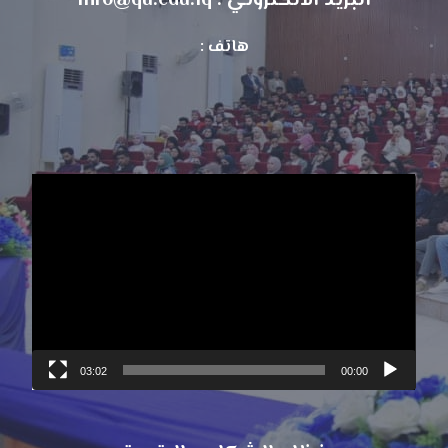
البريد الالكتروني : info@qu.edu.iq
هاتف :
مشغل
الفيديو
03:02
00:00