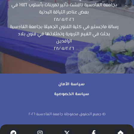
بجامعة القادسية ناقشت تأثير تمرينات بأسلوب HIIT في
بعض عناصر اللياقة البدنية
٢٨/٠٧/٢٠٢٦
رسالة ماجستير في كلية الفنون الجميلة بجامعة القادسية
بحثت في القيم التربوية وتمثلاتها في فنون بلاد
الرافدين
٢٨/٠٧/٢٠٢٦
سياسة الأمان
سياسة الخصوصية
© جميع الحقوق محفوظة جامعة القادسية ٢٠٢٦