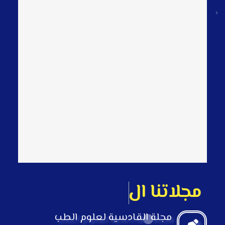
م
ج
ل
ت
ن
ا
ا
ل
ع
ل
م
ي
ة
مجلة القادسية لعلوم الطب