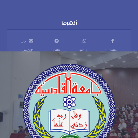
بريد
فيسبوك
واتس
تيليجرام
إلكتروني
اب