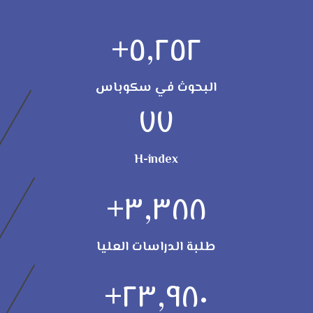
+
٥,٢٥٢
البحوث في سكوباس
٧٧
H-index
+
٣,٣٨٨
طلبة الدراسات العليا
+
٢٣,٩٨٠