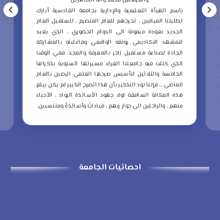
والمرسلين محمد وآله الطاهرين
ب
بآسم الهيأة التعليمية والإدارية بجامعة القادسية أبارك
ع
لطلبتنا الميامين ، تخرجهم للعام المنصرم ، لنستقبل العام
م
الجديد بعودة ميمونة الى الدوام الحضوري ، الذي يعيد
و
للمشهد الاكاديمي رونقه الواقعي وفاعليته بالمشاركة
ا
الجادة لصناعة مستقبل زاخر بالمعرفة والمجد.
ففي الوقت
ا
الذي كللت فيه جامعتنا الغراء مسيرتها السنوية بذكراها
ا
الخامسة والثلاثين لتأسيس صرحها العلمي الرصين بالعام
الماضي … فإننا نود التذكير بأن هذا الصرح الكبير لم يكن يبلغ
ا
هذه المكانة السامقة لولا جهود الأساتذة الرواد ، الأحياء
ذ
منهم ، والراحلين الى جوار ربهم ، قياداتً وأساتذةً ومنتسبين.
ا
احصائيات الجامعة