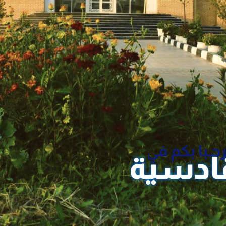
حـبا بكم في
قادسية