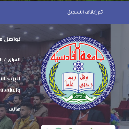
تم إيقاف التسجيل.
تواصل م
العراق / ا
البريد ال
u.edu.iq
هاتف :