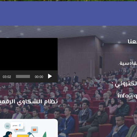
عنا
مشغل
الفيديو
لقادسية
03:02
00:00
الكتروني :
info@q
نظام الشكاوي الرقمي