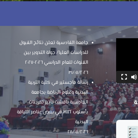
جامعة القادسية تعلن نتائج القبول
للدراسات العليا/ جولة التدوير بين
القنوات للعام الدراسي ٢٠٢٦-٢٠٢٧
٣١/٠٧/٢٠٢٦
رسالة ماجستير في كلية التربية
البدنية وعلوم الرياضة بجامعة
ة
القادسية ناقشت تأثير تمرينات
بأسلوب HIIT في بعض عناصر اللياقة
البدنية
٢٨/٠٧/٢٠٢٦