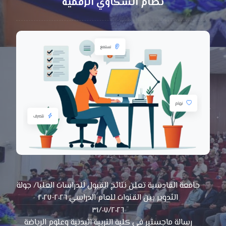
نظام الشكاوي الرقمية
جامعة القادسية تعلن نتائج القبول للدراسات العليا/ جولة
التدوير بين القنوات للعام الدراسي ٢٠٢٦-٢٠٢٧
٣١/٠٧/٢٠٢٦
رسالة ماجستير في كلية التربية البدنية وعلوم الرياضة