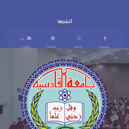
بريد
فيسبوك
واتس
تيليجرام
إلكتروني
اب