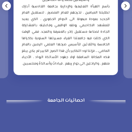
والمرسلين محمد وآله الطاهرين
ب
بآسم الهيأة التعليمية والإدارية بجامعة القادسية أبارك
ع
لطلبتنا الميامين ، تخرجهم للعام المنصرم ، لنستقبل العام
م
الجديد بعودة ميمونة الى الدوام الحضوري ، الذي يعيد
و
للمشهد الاكاديمي رونقه الواقعي وفاعليته بالمشاركة
ا
الجادة لصناعة مستقبل زاخر بالمعرفة والمجد.
ففي الوقت
ا
الذي كللت فيه جامعتنا الغراء مسيرتها السنوية بذكراها
ا
الخامسة والثلاثين لتأسيس صرحها العلمي الرصين بالعام
الماضي … فإننا نود التذكير بأن هذا الصرح الكبير لم يكن يبلغ
ا
هذه المكانة السامقة لولا جهود الأساتذة الرواد ، الأحياء
ذ
منهم ، والراحلين الى جوار ربهم ، قياداتً وأساتذةً ومنتسبين.
ا
احصائيات الجامعة