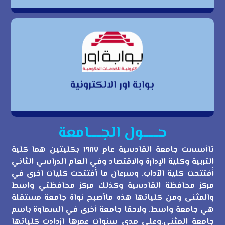
بوابة اور الالكترونية
بوابة اور الالكترونية
حــــــول الجـــــامعة
تاأسست جامعة القادسية عام ١٩٨٧ بكليتين هما كلية
التربية وكلية الإدارة والاقتصاد وفي العام الدراسي الثاني
أُفتتحت كلية الآداب. وسرعان ما أُفتتحت كليات اخرى في
مركز محافظة القادسية وكذلك مركز محافظتي واسط
والمثنى ومن كلياتها هذه ماأصبح نواة جامعة مستقلة
هي جامعة واسط. ولاحقا جامعة أخرى في السماوة باسم
جامعة المثنى.وعلى مدى سنوات عمرها ازدادت كلياتها