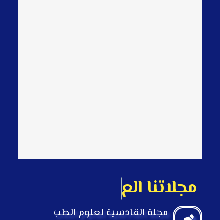
م
ج
ل
ت
ن
ا
ا
ل
ع
ل
م
ي
ة
مجلة القادسية لعلوم الطب