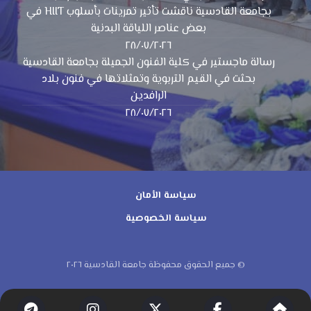
بجامعة القادسية ناقشت تأثير تمرينات بأسلوب HIIT في
بعض عناصر اللياقة البدنية
٢٨/٠٧/٢٠٢٦
رسالة ماجستير في كلية الفنون الجميلة بجامعة القادسية
بحثت في القيم التربوية وتمثلاتها في فنون بلاد
الرافدين
٢٨/٠٧/٢٠٢٦
سياسة الأمان
سياسة الخصوصية
© جميع الحقوق محفوظة جامعة القادسية ٢٠٢٦