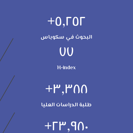
+
٥,٢٥٢
البحوث في سكوباس
٧٧
H-index
+
٣,٣٨٨
طلبة الدراسات العليا
+
٢٣,٩٨٠