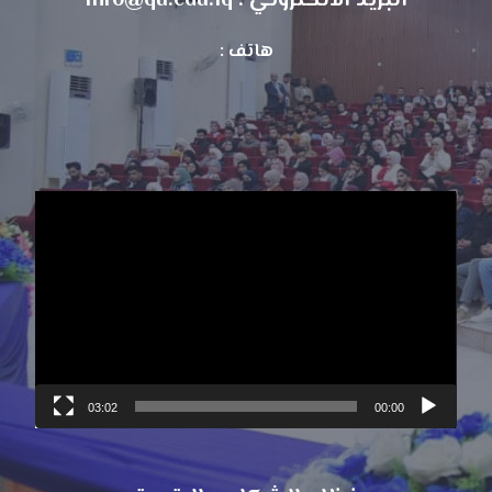
البريد الالكتروني : info@qu.edu.iq
هاتف :
مشغل
الفيديو
03:02
00:00