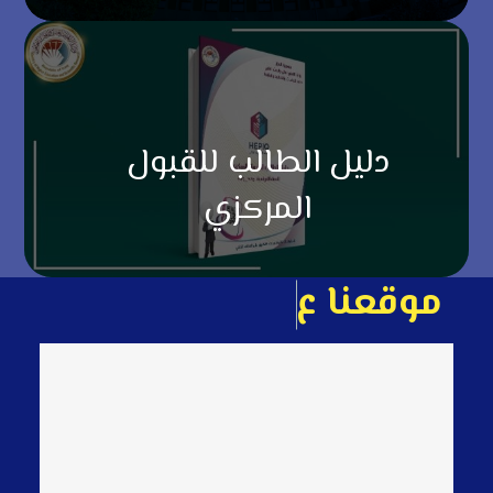
دليل الطالب للقبول
المركزي
م
و
ق
ع
ن
ا
ع
ل
ى
ا
ل
خ
ا
ر
ط
ة