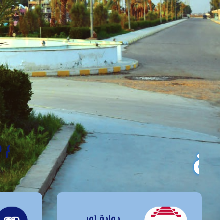
مر
موقع جامعة ال
بوابة اور