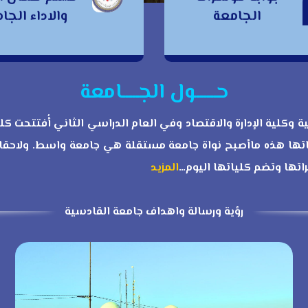
وابة مؤتمرات
الجامعة
والاداء الج
الجودة والاداء
الجامعة
الجامعي
حــــــول الجـــــامعة
١٩ بكليتين هما كلية التربية وكلية الإدارة والاقتصاد وفي العام الدراسي الثا
ها هذه ماأصبح نواة جامعة مستقلة هي جامعة واسط. ولاحقا
تها وتضم كلياتها اليوم…
المزيد
رؤية ورسالة واهداف جامعة القادسية