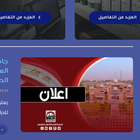
المزيد من التفاصيل
المزيد من التفاصي
جام
الع
الدراس
٧/٢٠٢٦
يعلن
للدرا