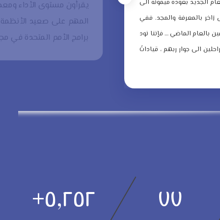
لعام الجديد بعودة ميمونة الى
يقرأون مستوى الأداء ومعطي
زاخر بالمعرفة والمجد.
ففي
المهم على صعيد الأنظمة ا
ن بالعام الماضي … فإننا نود
برامج الأمم المتحدة في مجا
حلين الى جوار ربهم ، قياداتً
+
٥,٢٥٢
٧٧