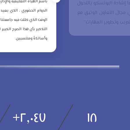
بآسم الهيأة التعليمية والإدار
ا إشادة اليونسكو بالتحول
الدوام الحضوري ، الذي يعيد
 مجال التعاون الوثيق مع
الوقت الذي كللت فيه جامعتنا 
دريب وتطوير المهارات.”
التذكير بأن هذا الصرح الكبير 
وأساتذةً ومنتسبين.
+
٢,٠٤٧
١٨