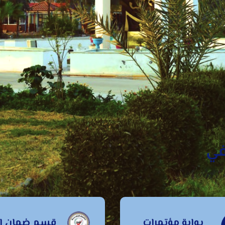
حـبا بكم في
قادسية
قسم ضمان
بوابة مؤتمرات
قسم ضمان ال