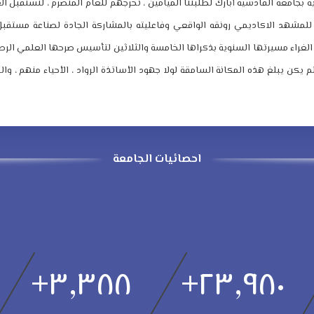
ية بجامعة القادسية أبارك لطلبتنا الميامين ، تخرجهم للعام المنصرم ، لنستقبل ا
 للمشهد الاكاديمي رونقه الواقعي وفاعليته بالمشاركة الجادة لصناعة مستقبل 
الغراء مسيرتها السنوية بذكراها الخامسة والثلاثين لتأسيس صرحها العلمي الرصي
لم يكن يبلغ هذه المكانة السامقة لولا جهود الأساتذة الرواد ، الأحياء منهم ، والرا
احصائيات الجامعة
+
٣,٣٨٨
+
٢٣,٩٨٠