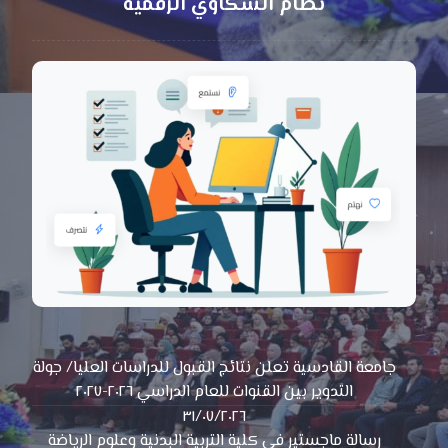
نظام الشكاوي الرقمية
جامعة القادسية تعلن نتائج القبول للدراسات العليا/ جولة
التدوير بين القنوات للعام الدراسي ٢٠٢٦-٢٠٢٧
٣١/٠٧/٢٠٢٦
رسالة ماجستير في كلية التربية البدنية وعلوم الرياضة