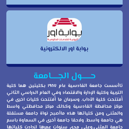
بوابة اور الالكترونية
بوابة اور الالكترونية
حــــــول الجـــــامعة
تاأسست جامعة القادسية عام ١٩٨٧ بكليتين هما كلية
التربية وكلية الإدارة والاقتصاد وفي العام الدراسي الثاني
أُفتتحت كلية الآداب. وسرعان ما أُفتتحت كليات اخرى في
مركز محافظة القادسية وكذلك مركز محافظتي واسط
والمثنى ومن كلياتها هذه ماأصبح نواة جامعة مستقلة
هي جامعة واسط. ولاحقا جامعة أخرى في السماوة باسم
جامعة المثنى.وعلى مدى سنوات عمرها ازدادت كلياتها