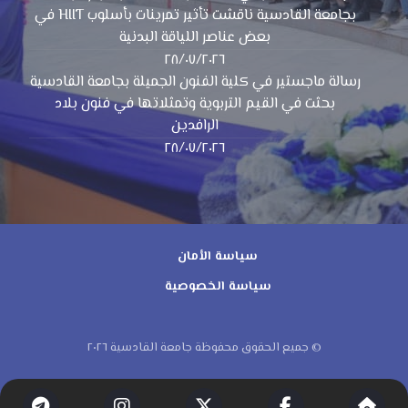
بجامعة القادسية ناقشت تأثير تمرينات بأسلوب HIIT في
بعض عناصر اللياقة البدنية
٢٨/٠٧/٢٠٢٦
رسالة ماجستير في كلية الفنون الجميلة بجامعة القادسية
بحثت في القيم التربوية وتمثلاتها في فنون بلاد
الرافدين
٢٨/٠٧/٢٠٢٦
سياسة الأمان
سياسة الخصوصية
© جميع الحقوق محفوظة جامعة القادسية ٢٠٢٦