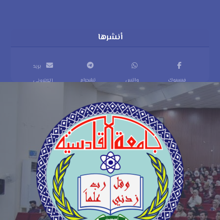
بريد
فيسبوك
واتس
تيليجرام
إلكتروني
اب