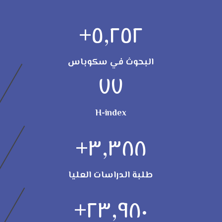
+
٥,٢٥٢
البحوث في سكوباس
٧٧
H-index
+
٣,٣٨٨
طلبة الدراسات العليا
+
٢٣,٩٨٠