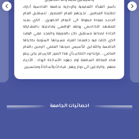
والمرسلين محمد وآله الطاهرين
ب
بآسم الهيأة التعليمية والإدارية بجامعة القادسية أبارك
ع
لطلبتنا الميامين ، تخرجهم للعام المنصرم ، لنستقبل العام
م
الجديد بعودة ميمونة الى الدوام الحضوري ، الذي يعيد
و
للمشهد الاكاديمي رونقه الواقعي وفاعليته بالمشاركة
ا
الجادة لصناعة مستقبل زاخر بالمعرفة والمجد.
ففي الوقت
ا
الذي كللت فيه جامعتنا الغراء مسيرتها السنوية بذكراها
ا
الخامسة والثلاثين لتأسيس صرحها العلمي الرصين بالعام
الماضي … فإننا نود التذكير بأن هذا الصرح الكبير لم يكن يبلغ
ا
هذه المكانة السامقة لولا جهود الأساتذة الرواد ، الأحياء
ذ
منهم ، والراحلين الى جوار ربهم ، قياداتً وأساتذةً ومنتسبين.
ا
احصائيات الجامعة