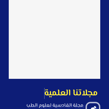
م
ج
ل
ت
ن
ا
ا
ل
ع
ل
م
ي
ة
مجلة القادسية لعلوم الطب