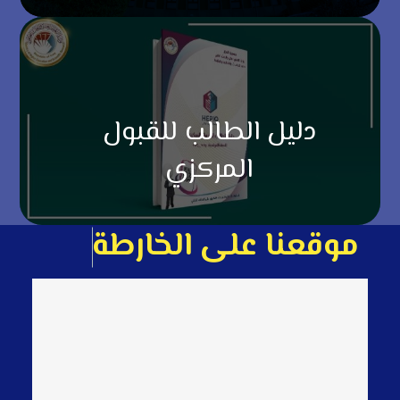
دليل الطالب للقبول
المركزي
م
و
ق
ع
ن
ا
ع
ل
ى
ا
ل
خ
ا
ر
ط
ة