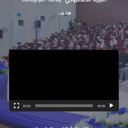
البريد الالكتروني : info@qu.edu.iq
هاتف :
مشغل
الفيديو
03:02
00:00