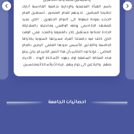
والمرسلين محمد وآله الطاهرين
ب
بآسم الهيأة التعليمية والإدارية بجامعة القادسية أبارك
ع
لطلبتنا الميامين ، تخرجهم للعام المنصرم ، لنستقبل العام
م
الجديد بعودة ميمونة الى الدوام الحضوري ، الذي يعيد
و
للمشهد الاكاديمي رونقه الواقعي وفاعليته بالمشاركة
ا
الجادة لصناعة مستقبل زاخر بالمعرفة والمجد.
ففي الوقت
ا
الذي كللت فيه جامعتنا الغراء مسيرتها السنوية بذكراها
ا
الخامسة والثلاثين لتأسيس صرحها العلمي الرصين بالعام
الماضي … فإننا نود التذكير بأن هذا الصرح الكبير لم يكن يبلغ
ا
هذه المكانة السامقة لولا جهود الأساتذة الرواد ، الأحياء
ذ
منهم ، والراحلين الى جوار ربهم ، قياداتً وأساتذةً ومنتسبين.
ا
احصائيات الجامعة