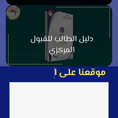
دليل الطالب للقبول
المركزي
م
و
ق
ع
ن
ا
ع
ل
ى
ا
ل
خ
ا
ر
ط
ة