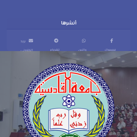
بريد
فيسبوك
واتس
تيليجرام
إلكتروني
اب