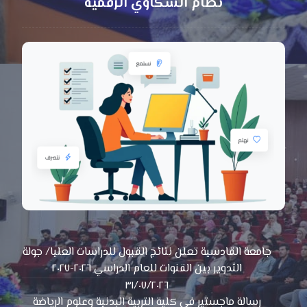
نظام الشكاوي الرقمية
جامعة القادسية تعلن نتائج القبول للدراسات العليا/ جولة
التدوير بين القنوات للعام الدراسي ٢٠٢٦-٢٠٢٧
٣١/٠٧/٢٠٢٦
رسالة ماجستير في كلية التربية البدنية وعلوم الرياضة