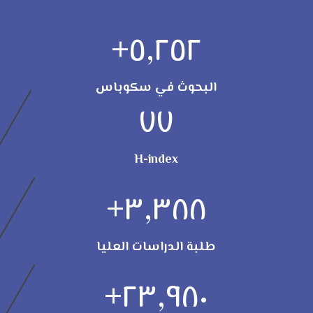
+
٥,٢٥٢
البحوث في سكوباس
٧٧
H-index
+
٣,٣٨٨
طلبة الدراسات العليا
+
٢٣,٩٨٠