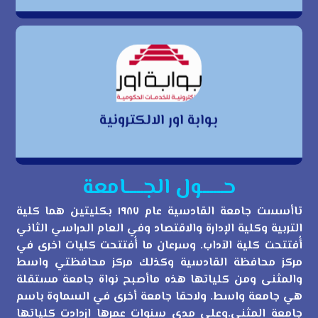
بوابة اور الالكترونية
بوابة اور الالكترونية
حــــــول الجـــــامعة
تاأسست جامعة القادسية عام ١٩٨٧ بكليتين هما كلية
التربية وكلية الإدارة والاقتصاد وفي العام الدراسي الثاني
أُفتتحت كلية الآداب. وسرعان ما أُفتتحت كليات اخرى في
مركز محافظة القادسية وكذلك مركز محافظتي واسط
والمثنى ومن كلياتها هذه ماأصبح نواة جامعة مستقلة
هي جامعة واسط. ولاحقا جامعة أخرى في السماوة باسم
جامعة المثنى.وعلى مدى سنوات عمرها ازدادت كلياتها