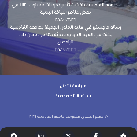
بجامعة القادسية ناقشت تأثير تمرينات بأسلوب HIIT في
بعض عناصر اللياقة البدنية
٢٨/٠٧/٢٠٢٦
رسالة ماجستير في كلية الفنون الجميلة بجامعة القادسية
بحثت في القيم التربوية وتمثلاتها في فنون بلاد
الرافدين
٢٨/٠٧/٢٠٢٦
سياسة الأمان
سياسة الخصوصية
© جميع الحقوق محفوظة جامعة القادسية ٢٠٢٦