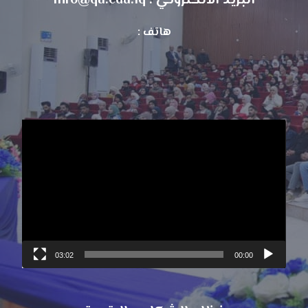
البريد الالكتروني : info@qu.edu.iq
هاتف :
مشغل
الفيديو
03:02
00:00