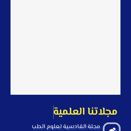
م
ج
ل
ت
ن
ا
ا
ل
ع
ل
م
ي
ة
مجلة القادسية لعلوم الطب