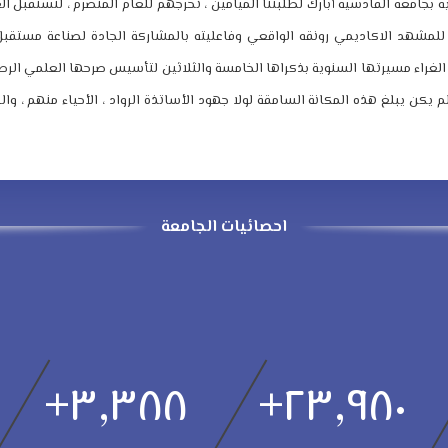
ية بجامعة القادسية أبارك لطلبتنا الميامين ، تخرجهم للعام المنصرم ، لنستقبل ا
 للمشهد الاكاديمي رونقه الواقعي وفاعليته بالمشاركة الجادة لصناعة مستقبل 
الغراء مسيرتها السنوية بذكراها الخامسة والثلاثين لتأسيس صرحها العلمي الرصي
لم يكن يبلغ هذه المكانة السامقة لولا جهود الأساتذة الرواد ، الأحياء منهم ، والرا
احصائيات الجامعة
+
٣,٣٨٨
+
٢٣,٩٨٠