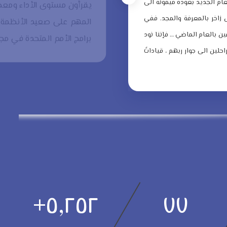
لعام الجديد بعودة ميمونة الى
يقرأون مستوى الأداء ومعطي
زاخر بالمعرفة والمجد.
ففي
المهم على صعيد الأنظمة ا
ن بالعام الماضي … فإننا نود
برامج الأمم المتحدة في مجا
حلين الى جوار ربهم ، قياداتً
+
٥,٢٥٢
٧٧