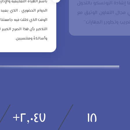
بآسم الهيأة التعليمية والإدار
ا إشادة اليونسكو بالتحول
الدوام الحضوري ، الذي يعيد
 مجال التعاون الوثيق مع
الوقت الذي كللت فيه جامعتنا 
دريب وتطوير المهارات.”
التذكير بأن هذا الصرح الكبير 
وأساتذةً ومنتسبين.
+
٢,٠٤٧
١٨