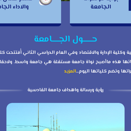
وابة مؤتمرات
الجامعة
والاداء الج
الجودة والاداء
الجامعة
الجامعي
حــــــول الجـــــامعة
١٩ بكليتين هما كلية التربية وكلية الإدارة والاقتصاد وفي العام الدراسي الثا
ها هذه ماأصبح نواة جامعة مستقلة هي جامعة واسط. ولاحقا
تها وتضم كلياتها اليوم…
المزيد
رؤية ورسالة واهداف جامعة القادسية