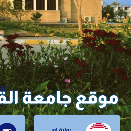
مر
موقع جامعة ال
بوابة اور