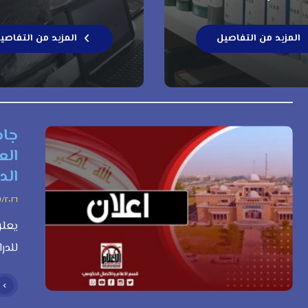
المزيد من التفاصيل
المزيد من التفاصي
جام
الع
الدراس
٧/٢٠٢٦
يعلن
للدرا