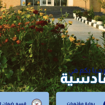
حـبا بكم في
قادسية
قسم ضمان
بوابة مؤتمرات
قسم ضمان ال