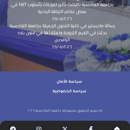
بجامعة القادسية ناقشت تأثير تمرينات بأسلوب HIIT في
بعض عناصر اللياقة البدنية
٢٨/٠٧/٢٠٢٦
رسالة ماجستير في كلية الفنون الجميلة بجامعة القادسية
بحثت في القيم التربوية وتمثلاتها في فنون بلاد
الرافدين
٢٨/٠٧/٢٠٢٦
سياسة الأمان
سياسة الخصوصية
© جميع الحقوق محفوظة جامعة القادسية ٢٠٢٦