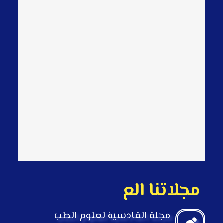
م
ج
ل
ت
ن
ا
ا
ل
ع
ل
م
ي
ة
مجلة القادسية لعلوم الطب