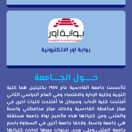
بوابة اور الالكترونية
بوابة اور الالكترونية
حــــــول الجـــــامعة
تاأسست جامعة القادسية عام ١٩٨٧ بكليتين هما كلية
التربية وكلية الإدارة والاقتصاد وفي العام الدراسي الثاني
أُفتتحت كلية الآداب. وسرعان ما أُفتتحت كليات اخرى في
مركز محافظة القادسية وكذلك مركز محافظتي واسط
والمثنى ومن كلياتها هذه ماأصبح نواة جامعة مستقلة
هي جامعة واسط. ولاحقا جامعة أخرى في السماوة باسم
جامعة المثنى.وعلى مدى سنوات عمرها ازدادت كلياتها