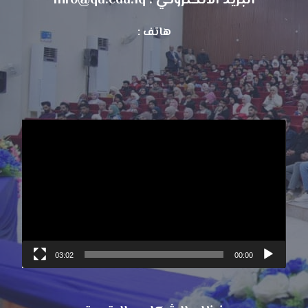
البريد الالكتروني : info@qu.edu.iq
هاتف :
مشغل
الفيديو
03:02
00:00