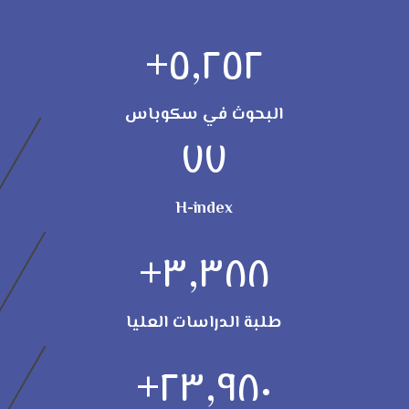
+
٥,٢٥٢
البحوث في سكوباس
٧٧
H-index
+
٣,٣٨٨
طلبة الدراسات العليا
+
٢٣,٩٨٠