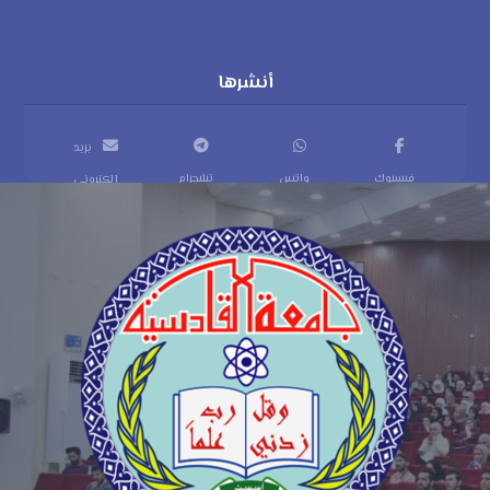
بريد
فيسبوك
واتس
تيليجرام
إلكتروني
اب