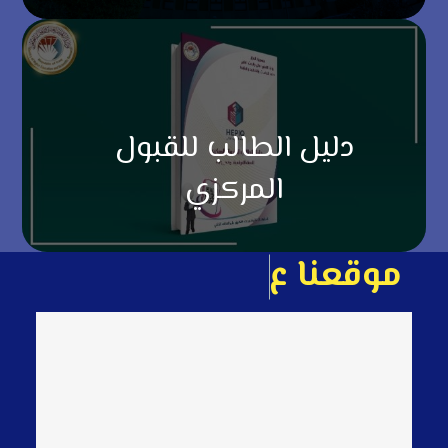
دليل الطالب للقبول
المركزي
م
و
ق
ع
ن
ا
ع
ل
ى
ا
ل
خ
ا
ر
ط
ة