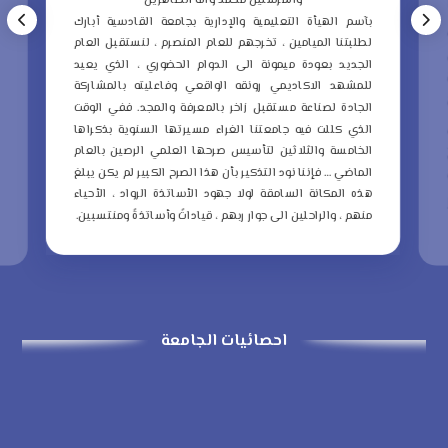
والمرسلين محمد وآله الطاهرين
ب
بآسم الهيأة التعليمية والإدارية بجامعة القادسية أبارك
ع
لطلبتنا الميامين ، تخرجهم للعام المنصرم ، لنستقبل العام
م
الجديد بعودة ميمونة الى الدوام الحضوري ، الذي يعيد
و
للمشهد الاكاديمي رونقه الواقعي وفاعليته بالمشاركة
ا
الجادة لصناعة مستقبل زاخر بالمعرفة والمجد.
ففي الوقت
ا
الذي كللت فيه جامعتنا الغراء مسيرتها السنوية بذكراها
ا
الخامسة والثلاثين لتأسيس صرحها العلمي الرصين بالعام
الماضي … فإننا نود التذكير بأن هذا الصرح الكبير لم يكن يبلغ
ا
هذه المكانة السامقة لولا جهود الأساتذة الرواد ، الأحياء
ذ
منهم ، والراحلين الى جوار ربهم ، قياداتً وأساتذةً ومنتسبين.
ا
احصائيات الجامعة