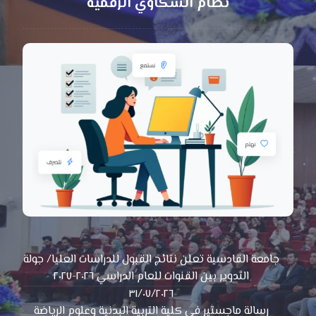
نظام الشكاوي الرقمية
جامعة القادسية تعلن نتائج القبول للدراسات العليا/ جولة
التدوير بين القنوات للعام الدراسي ٢٠٢٦-٢٠٢٧
٣١/٠٧/٢٠٢٦
رسالة ماجستير في كلية التربية البدنية وعلوم الرياضة