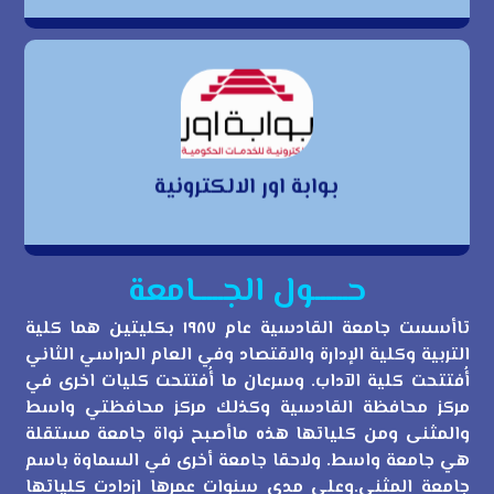
بوابة اور الالكترونية
بوابة اور الالكترونية
حــــــول الجـــــامعة
تاأسست جامعة القادسية عام ١٩٨٧ بكليتين هما كلية
التربية وكلية الإدارة والاقتصاد وفي العام الدراسي الثاني
أُفتتحت كلية الآداب. وسرعان ما أُفتتحت كليات اخرى في
مركز محافظة القادسية وكذلك مركز محافظتي واسط
والمثنى ومن كلياتها هذه ماأصبح نواة جامعة مستقلة
هي جامعة واسط. ولاحقا جامعة أخرى في السماوة باسم
جامعة المثنى.وعلى مدى سنوات عمرها ازدادت كلياتها