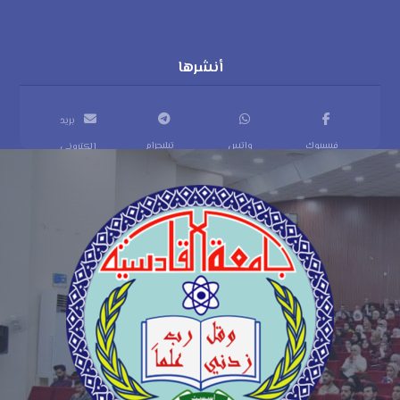
بريد
فيسبوك
واتس
تيليجرام
إلكتروني
اب