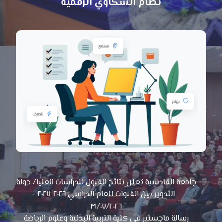
نظام الشكاوي الرقمية
جامعة القادسية تعلن نتائج القبول للدراسات العليا/ جولة
التدوير بين القنوات للعام الدراسي ٢٠٢٦-٢٠٢٧
٣١/٠٧/٢٠٢٦
رسالة ماجستير في كلية التربية البدنية وعلوم الرياضة