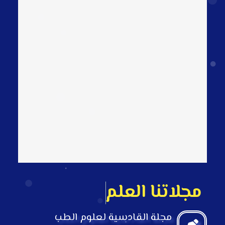
م
ج
ل
ت
ن
ا
ا
ل
ع
ل
م
ي
ة
مجلة القادسية لعلوم الطب