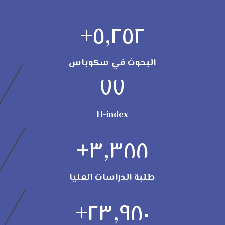
+
٥,٢٥٢
البحوث في سكوباس
٧٧
H-index
+
٣,٣٨٨
طلبة الدراسات العليا
+
٢٣,٩٨٠