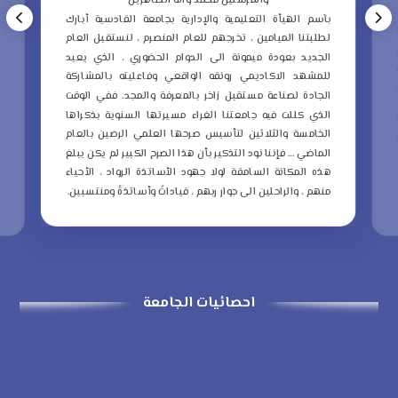
والمرسلين محمد وآله الطاهرين
ب
بآسم الهيأة التعليمية والإدارية بجامعة القادسية أبارك
ع
لطلبتنا الميامين ، تخرجهم للعام المنصرم ، لنستقبل العام
م
الجديد بعودة ميمونة الى الدوام الحضوري ، الذي يعيد
و
للمشهد الاكاديمي رونقه الواقعي وفاعليته بالمشاركة
ا
الجادة لصناعة مستقبل زاخر بالمعرفة والمجد.
ففي الوقت
ا
الذي كللت فيه جامعتنا الغراء مسيرتها السنوية بذكراها
ا
الخامسة والثلاثين لتأسيس صرحها العلمي الرصين بالعام
الماضي … فإننا نود التذكير بأن هذا الصرح الكبير لم يكن يبلغ
ا
هذه المكانة السامقة لولا جهود الأساتذة الرواد ، الأحياء
ذ
منهم ، والراحلين الى جوار ربهم ، قياداتً وأساتذةً ومنتسبين.
ا
احصائيات الجامعة