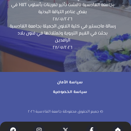
بجامعة القادسية ناقشت تأثير تمرينات بأسلوب HIIT في
بعض عناصر اللياقة البدنية
٢٨/٠٧/٢٠٢٦
رسالة ماجستير في كلية الفنون الجميلة بجامعة القادسية
بحثت في القيم التربوية وتمثلاتها في فنون بلاد
الرافدين
٢٨/٠٧/٢٠٢٦
سياسة الأمان
سياسة الخصوصية
© جميع الحقوق محفوظة جامعة القادسية ٢٠٢٦