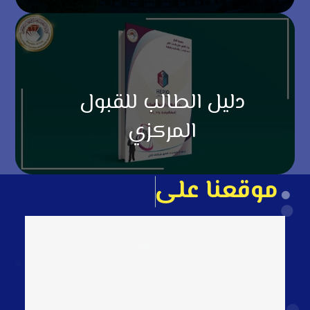
دليل الطالب للقبول
المركزي
م
و
ق
ع
ن
ا
ع
ل
ى
ا
ل
خ
ا
ر
ط
ة