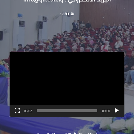
البريد الالكتروني : info@qu.edu.iq
هاتف :
مشغل
الفيديو
03:02
00:00