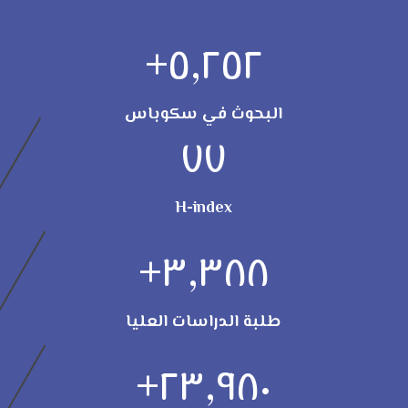
+
٥,٢٥٢
البحوث في سكوباس
٧٧
H-index
+
٣,٣٨٨
طلبة الدراسات العليا
+
٢٣,٩٨٠