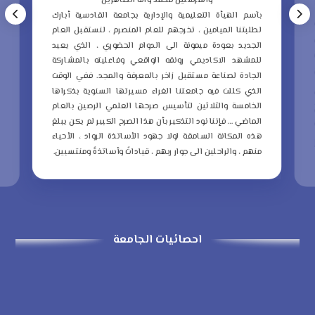
والمرسلين محمد وآله الطاهرين
ب
بآسم الهيأة التعليمية والإدارية بجامعة القادسية أبارك
ع
لطلبتنا الميامين ، تخرجهم للعام المنصرم ، لنستقبل العام
م
الجديد بعودة ميمونة الى الدوام الحضوري ، الذي يعيد
و
للمشهد الاكاديمي رونقه الواقعي وفاعليته بالمشاركة
ا
الجادة لصناعة مستقبل زاخر بالمعرفة والمجد.
ففي الوقت
ا
الذي كللت فيه جامعتنا الغراء مسيرتها السنوية بذكراها
ا
الخامسة والثلاثين لتأسيس صرحها العلمي الرصين بالعام
الماضي … فإننا نود التذكير بأن هذا الصرح الكبير لم يكن يبلغ
ا
هذه المكانة السامقة لولا جهود الأساتذة الرواد ، الأحياء
ذ
منهم ، والراحلين الى جوار ربهم ، قياداتً وأساتذةً ومنتسبين.
ا
احصائيات الجامعة