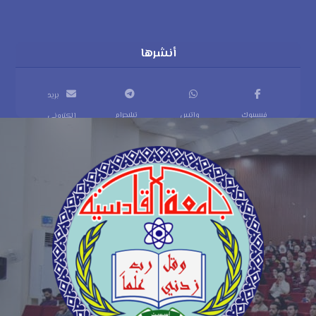
بريد
فيسبوك
واتس
تيليجرام
إلكتروني
اب