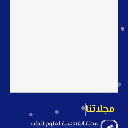
م
ج
ل
ت
ن
ا
ا
ل
ع
ل
م
ي
ة
مجلة القادسية لعلوم الطب