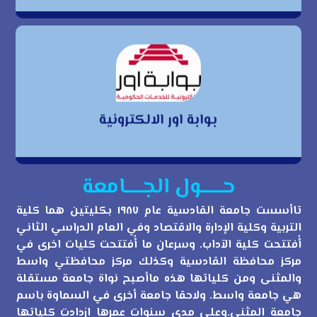
بوابة اور الالكترونية
بوابة اور الالكترونية
حــــــول الجـــــامعة
تاأسست جامعة القادسية عام ١٩٨٧ بكليتين هما كلية
التربية وكلية الإدارة والاقتصاد وفي العام الدراسي الثاني
أُفتتحت كلية الآداب. وسرعان ما أُفتتحت كليات اخرى في
مركز محافظة القادسية وكذلك مركز محافظتي واسط
والمثنى ومن كلياتها هذه ماأصبح نواة جامعة مستقلة
هي جامعة واسط. ولاحقا جامعة أخرى في السماوة باسم
جامعة المثنى.وعلى مدى سنوات عمرها ازدادت كلياتها