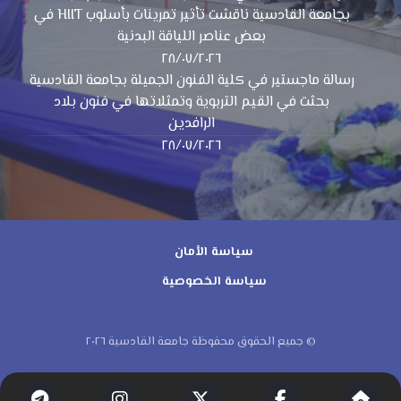
بجامعة القادسية ناقشت تأثير تمرينات بأسلوب HIIT في
بعض عناصر اللياقة البدنية
٢٨/٠٧/٢٠٢٦
رسالة ماجستير في كلية الفنون الجميلة بجامعة القادسية
بحثت في القيم التربوية وتمثلاتها في فنون بلاد
الرافدين
٢٨/٠٧/٢٠٢٦
سياسة الأمان
سياسة الخصوصية
© جميع الحقوق محفوظة جامعة القادسية ٢٠٢٦