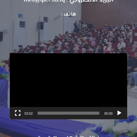
البريد الالكتروني : info@qu.edu.iq
هاتف :
مشغل
الفيديو
03:02
00:00