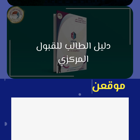
دليل الطالب للقبول
المركزي
م
و
ق
ع
ن
ا
ع
ل
ى
ا
ل
خ
ا
ر
ط
ة