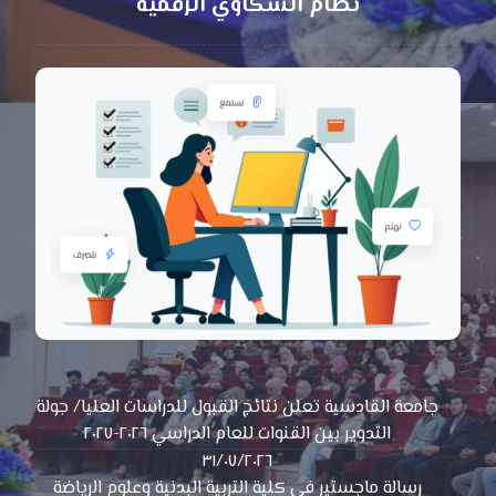
نظام الشكاوي الرقمية
جامعة القادسية تعلن نتائج القبول للدراسات العليا/ جولة
التدوير بين القنوات للعام الدراسي ٢٠٢٦-٢٠٢٧
٣١/٠٧/٢٠٢٦
رسالة ماجستير في كلية التربية البدنية وعلوم الرياضة