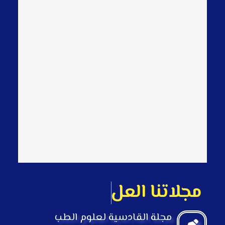
م
ج
ل
ت
ن
ا
ا
ل
ع
ل
م
ي
ة
مجلة القادسية لعلوم الطب