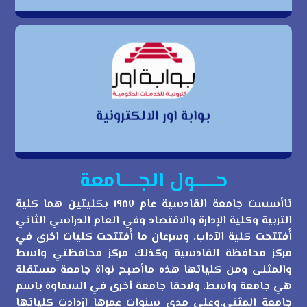
بوابة اور الالكترونية
بوابة اور الالكترونية
حــــــول الجـــــامعة
تاأسست جامعة القادسية عام ١٩٨٧ بكليتين هما كلية
التربية وكلية الإدارة والاقتصاد وفي العام الدراسي الثاني
أُفتتحت كلية الآداب. وسرعان ما أُفتتحت كليات اخرى في
مركز محافظة القادسية وكذلك مركز محافظتي واسط
والمثنى ومن كلياتها هذه ماأصبح نواة جامعة مستقلة
هي جامعة واسط. ولاحقا جامعة أخرى في السماوة باسم
جامعة المثنى.وعلى مدى سنوات عمرها ازدادت كلياتها