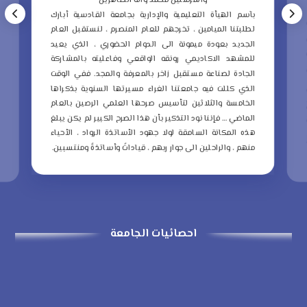
والمرسلين محمد وآله الطاهرين
ب
بآسم الهيأة التعليمية والإدارية بجامعة القادسية أبارك
ع
لطلبتنا الميامين ، تخرجهم للعام المنصرم ، لنستقبل العام
م
الجديد بعودة ميمونة الى الدوام الحضوري ، الذي يعيد
و
للمشهد الاكاديمي رونقه الواقعي وفاعليته بالمشاركة
ا
الجادة لصناعة مستقبل زاخر بالمعرفة والمجد.
ففي الوقت
ا
الذي كللت فيه جامعتنا الغراء مسيرتها السنوية بذكراها
ا
الخامسة والثلاثين لتأسيس صرحها العلمي الرصين بالعام
الماضي … فإننا نود التذكير بأن هذا الصرح الكبير لم يكن يبلغ
ا
هذه المكانة السامقة لولا جهود الأساتذة الرواد ، الأحياء
ذ
منهم ، والراحلين الى جوار ربهم ، قياداتً وأساتذةً ومنتسبين.
ا
احصائيات الجامعة