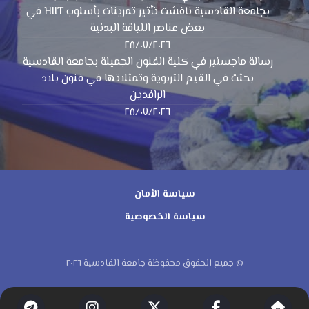
بجامعة القادسية ناقشت تأثير تمرينات بأسلوب HIIT في
بعض عناصر اللياقة البدنية
٢٨/٠٧/٢٠٢٦
رسالة ماجستير في كلية الفنون الجميلة بجامعة القادسية
بحثت في القيم التربوية وتمثلاتها في فنون بلاد
الرافدين
٢٨/٠٧/٢٠٢٦
سياسة الأمان
سياسة الخصوصية
© جميع الحقوق محفوظة جامعة القادسية ٢٠٢٦