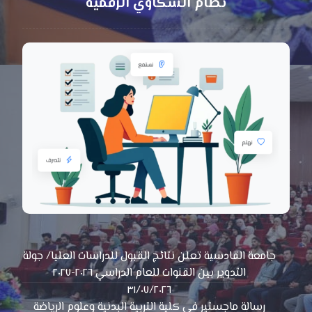
نظام الشكاوي الرقمية
جامعة القادسية تعلن نتائج القبول للدراسات العليا/ جولة
التدوير بين القنوات للعام الدراسي ٢٠٢٦-٢٠٢٧
٣١/٠٧/٢٠٢٦
رسالة ماجستير في كلية التربية البدنية وعلوم الرياضة