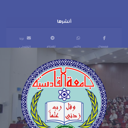
بريد
فيسبوك
واتس
تيليجرام
إلكتروني
اب