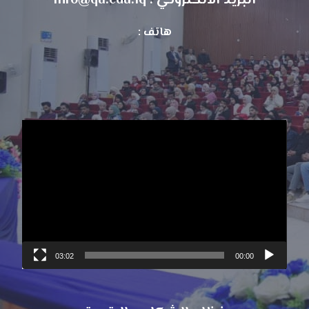
البريد الالكتروني : info@qu.edu.iq
هاتف :
مشغل
الفيديو
03:02
00:00