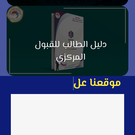
دليل الطالب للقبول
المركزي
م
و
ق
ع
ن
ا
ع
ل
ى
ا
ل
خ
ا
ر
ط
ة