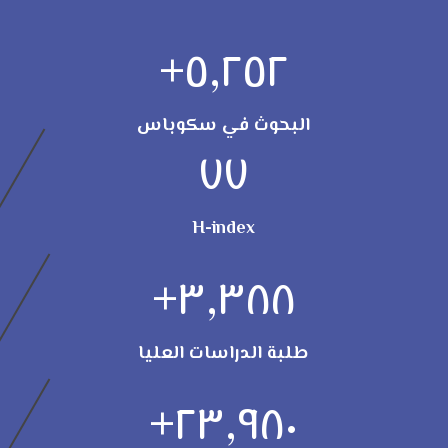
+
٥,٢٥٢
البحوث في سكوباس
٧٧
H-index
+
٣,٣٨٨
طلبة الدراسات العليا
+
٢٣,٩٨٠