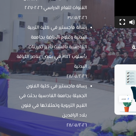
القنوات للعام الدراسي ٢٠٢٦-٢٠٢٧
٣١/٠٧/٢٠٢٦
رسالة ماجستير في كلية التربية
البدنية وعلوم الرياضة بجامعة
ة
القادسية ناقشت تأثير تمرينات
بأسلوب HIIT في بعض عناصر اللياقة
البدنية
٢٨/٠٧/٢٠٢٦
رسالة ماجستير في كلية الفنون
الجميلة بجامعة القادسية بحثت في
القيم التربوية وتمثلاتها في فنون
بلاد الرافدين
٢٨/٠٧/٢٠٢٦