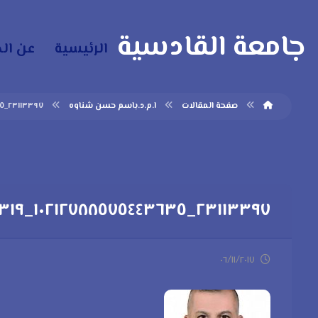
جامعة القادسية
الرئيسية
عن ال
صفحة المقالات
ا.م.د.باسم حسن شناوه
٢٣١١٣٣٩٧_١٠٢١٢٧٨٨٥٧٥٤٤٣٦٣٥_١٥٩٢٥١٥٣١٩_n-١٥٠x١٥٠
٢٣١١٣٣٩٧_١٠٢١٢٧٨٨٥٧٥٤٤٣٦٣٥_١٥٩٢٥١٥٣١٩_n-١٥٠×١٥٠
٠٦/١١/٢٠١٧