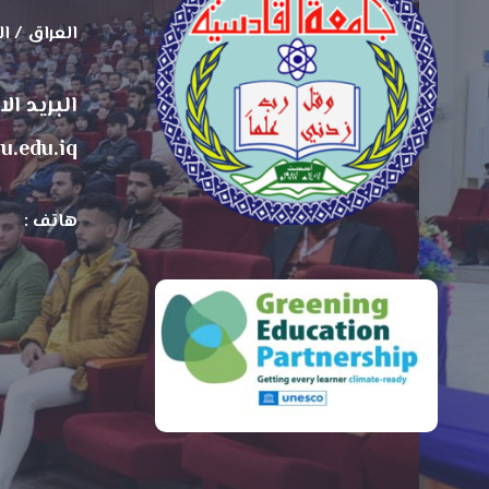
العراق / ا
البريد ال
u.edu.iq
هاتف :