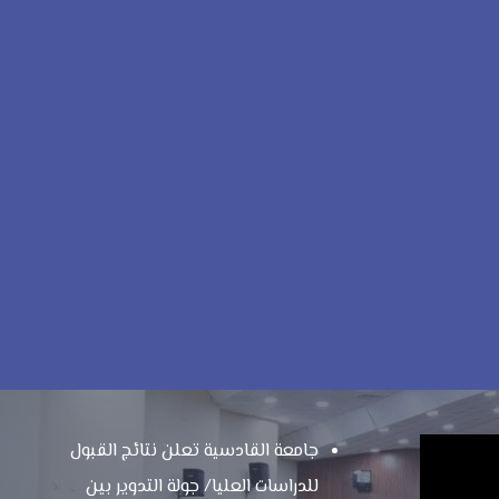
جامعة القادسية تعلن نتائج القبول
للدراسات العليا/ جولة التدوير بين