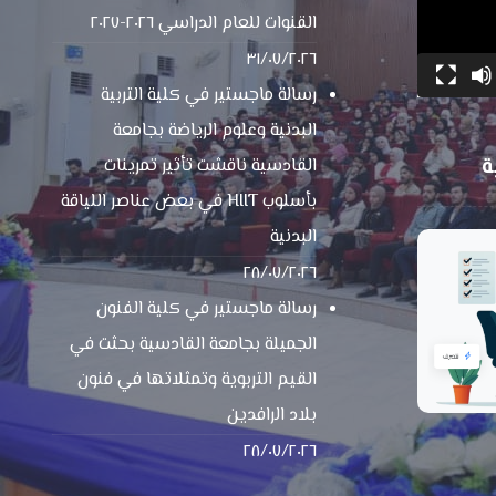
القنوات للعام الدراسي ٢٠٢٦-٢٠٢٧
٣١/٠٧/٢٠٢٦
رسالة ماجستير في كلية التربية
البدنية وعلوم الرياضة بجامعة
ة
القادسية ناقشت تأثير تمرينات
بأسلوب HIIT في بعض عناصر اللياقة
البدنية
٢٨/٠٧/٢٠٢٦
رسالة ماجستير في كلية الفنون
الجميلة بجامعة القادسية بحثت في
القيم التربوية وتمثلاتها في فنون
بلاد الرافدين
٢٨/٠٧/٢٠٢٦