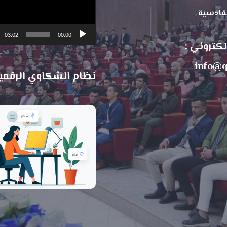
لقادسية
03:02
00:00
الكتروني :
info@q
نظام الشكاوي الرقمي