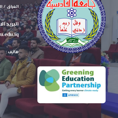
العراق / ا
البريد ال
u.edu.iq
هاتف :