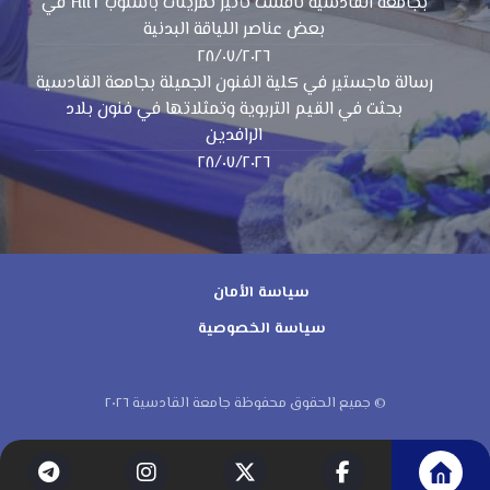
بجامعة القادسية ناقشت تأثير تمرينات بأسلوب HIIT في
بعض عناصر اللياقة البدنية
٢٨/٠٧/٢٠٢٦
رسالة ماجستير في كلية الفنون الجميلة بجامعة القادسية
بحثت في القيم التربوية وتمثلاتها في فنون بلاد
الرافدين
٢٨/٠٧/٢٠٢٦
سياسة الأمان
سياسة الخصوصية
© جميع الحقوق محفوظة جامعة القادسية ٢٠٢٦