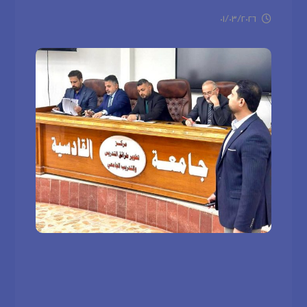
٠١/٠٣/٢٠٢٦