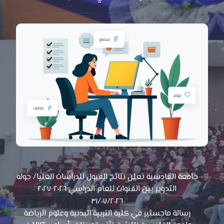
جامعة القادسية تعلن نتائج القبول للدراسات العليا/ جولة
التدوير بين القنوات للعام الدراسي ٢٠٢٦-٢٠٢٧
٣١/٠٧/٢٠٢٦
رسالة ماجستير في كلية التربية البدنية وعلوم الرياضة