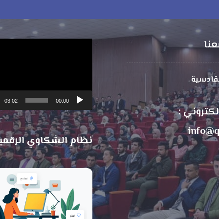
عنا
مشغل
الفيديو
لقادسية
03:02
00:00
الكتروني :
info@q
نظام الشكاوي الرقمي