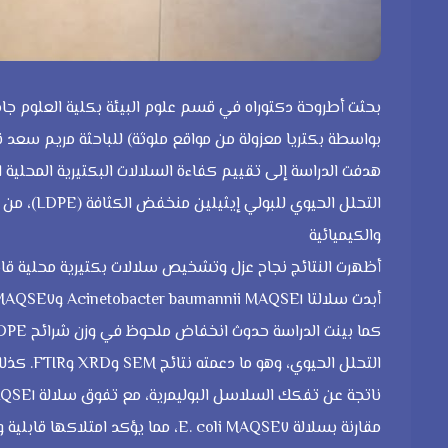
بحثت أطروحة دكتوراه في قسم علوم البيئة بكلية العلوم جام
بواسطة بكتريا معزولة من مواقع ملوثة) للباحثة مريم سعد ن
هدفت الدراسة إلى تقييم كفاءة السلالات البكتيرية المحلية
التحلل الح
والكيميائية
أبدت سلالتا Acinetobacter baumannii MAQSE١ وEscherichia coli MAQSE٧ أعلى كفاءة تحللية مقارنة ببقية العزلات
مقارنة بسلالة E. coli MAQSE٧، مما يؤ