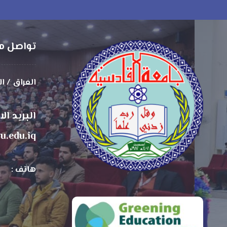
تواصل م
العراق / ا
البريد ال
u.edu.iq
هاتف :