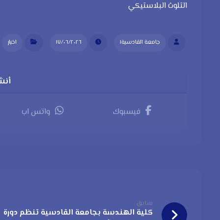
التلوث البلاستيكي
جامعة القادسية١
١٧/٠٦/٢٠٢٦
اخبار
فيسبوك
واتس اب
سابق
كلية الهندسة بجامعة القادسية تنظم دورة