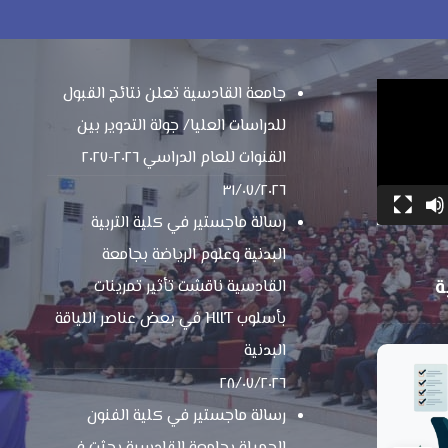
جامعة القادسية تعلن نتائج القبول
للدراسات العليا/ جولة التدوير بين
القنوات للعام الدراسي ٢٠٢٦-٢٠٢٧
٣١/٠٧/٢٠٢٦
رسالة ماجستير في كلية التربية
البدنية وعلوم الرياضة بجامعة
ة
القادسية ناقشت تأثير تمرينات
بأسلوب HIIT في بعض عناصر اللياقة
البدنية
٢٨/٠٧/٢٠٢٦
رسالة ماجستير في كلية الفنون