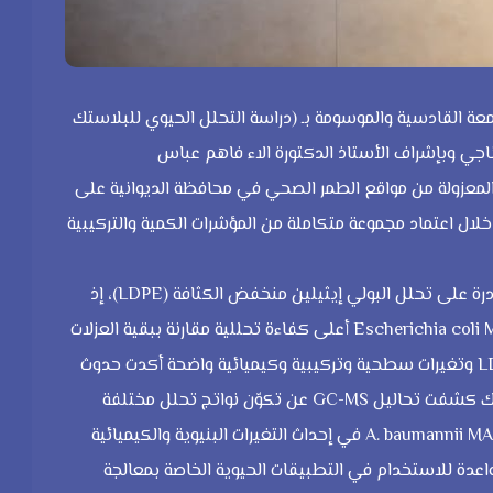
عة القادسية والموسومة بـ (دراسة التحلل الحيوي للبلاستك
اجي وبإشراف الأستاذ الدكتورة الاء فاهم عباس
 المعزولة من مواقع الطمر الصحي في محافظة الديوانية على
يوي للبولي إيثيلين منخفض الكثافة (LDPE)، من خلال اعتماد مجموعة متكاملة من المؤشرات الكمية والتركيبية
أظهرت النتائج نجاح عزل وتشخيص سلالات بكتيرية محلية قادرة على تحلل البولي إيثيلين منخفض الكثافة (LDPE)، إذ
كما بينت الدراسة حدوث انخفاض ملحوظ في وزن شرائح LDPE وتغيرات سطحية وتركيبية وكيميائية واضحة أكدت حدوث
التحلل الحيوي، وهو ما دعمته نتائج SEM وXRD وFTIR. كذلك كشفت تحاليل GC-MS عن تكوّن نواتج تحلل مختلفة
ناتجة عن تفكك السلاسل البوليمرية، مع تفوق سلالة A. baumannii MAQSE١ في إحداث التغيرات البنيوية والكيميائية
كد امتلاكها قابلية واعدة للاستخدام في التطبيقات الحيوية الخاصة بمعالجة