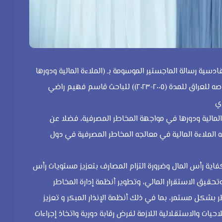
دسية رسالة الماجستير الموسومة بـ (الملاءة المالية ودورها
في مواجه المخاطر المصرفية تجارب دوليه مختاره مع اشاره خاصه للعراق للمدة (٢٠٠٥-٢٠٢٣)) للباحث قاسم فهيم راضي
ي
لمالية ودورها في مواجهة المخاطر المصرفية، فضلا عن
ه الملاءة المالية في معالجه المخاطر المصرفية في دول
كفاية رأس المال وضرورة التزام المصارف بتعزيز مستويات رأس
وتحقيق الاستقرار المالي، وتطوير أنظمة إدارة المخاطر
بشكل مستمر، بما في ذلك أنظمة الإنذار المبكر و تعزيز
احيات والاستقلالية اللازمة لفرض رقابة دورية واتخاذ إجراءات