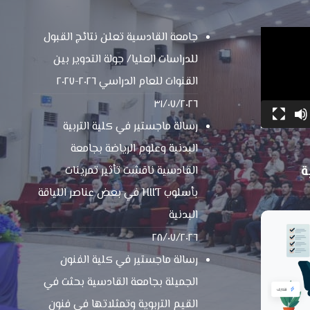
جامعة القادسية تعلن نتائج القبول
للدراسات العليا/ جولة التدوير بين
القنوات للعام الدراسي ٢٠٢٦-٢٠٢٧
٣١/٠٧/٢٠٢٦
رسالة ماجستير في كلية التربية
البدنية وعلوم الرياضة بجامعة
ة
القادسية ناقشت تأثير تمرينات
بأسلوب HIIT في بعض عناصر اللياقة
البدنية
٢٨/٠٧/٢٠٢٦
رسالة ماجستير في كلية الفنون
الجميلة بجامعة القادسية بحثت في
القيم التربوية وتمثلاتها في فنون