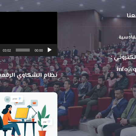
عنا
مشغل
الفيديو
لقادسية
03:02
00:00
الكتروني :
info@q
نظام الشكاوي الرقمي