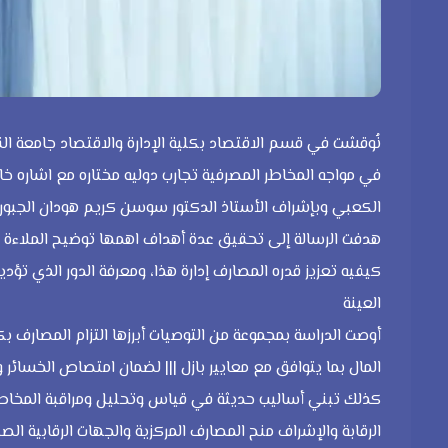
نُوقشت في قسم الاقتصاد بكلية الإدارة والاقتصاد جامعة القا
الكعبي وبإشراف الأستاذ الدكتور سوسن كريم هودان الجبور
هدفت الرسالة إلى تحقيق عدة أهداف اهمها توضيح الملاءة ا
كيفيه تعزيز قدره المصارف إدارة هذا، ومعرفة الدور الذي تؤدي
العينة
أوصت الدراسة بمجموعة من التوصيات أبرزها التزام المصارف ب
المال بما يتوافق مع معايير بازل ||| لضمان امتصاص الخسائر 
كذلك تبني أساليب حديثة في قياس وتحليل ومراقبة المخاطر 
الرقابة والإشراف منح المصارف المركزية والجهات الرقابية الصل