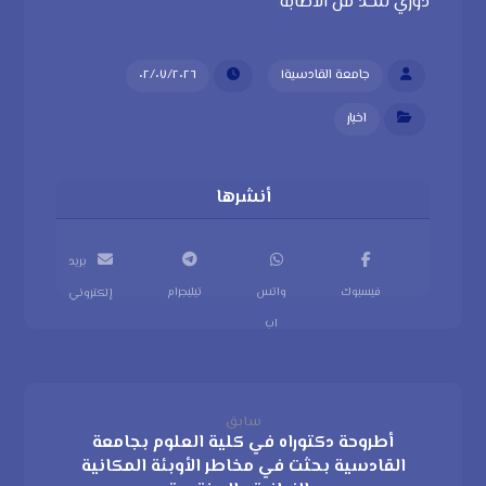
دوري للحد من الاصابة
جامعة القادسية١
٠٢/٠٧/٢٠٢٦
اخبار
بريد
فيسبوك
واتس
تيليجرام
إلكتروني
اب
سابق
أطروحة دكتوراه في كلية العلوم بجامعة
القادسية بحثت في مخاطر الأوبئة المكانية