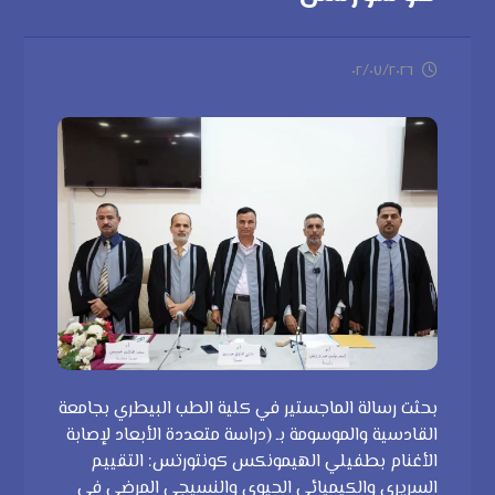
٠٢/٠٧/٢٠٢٦
بحثت رسالة الماجستير في كلية الطب البيطري بجامعة
القادسية والموسومة بـ (دراسة متعددة الأبعاد لإصابة
الأغنام بطفيلي الهيمونكس كونتورتس: التقييم
السريري والكيميائي الحيوي والنسيجي المرضي في