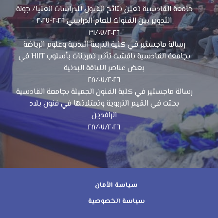
جامعة القادسية تعلن نتائج القبول للدراسات العليا/ جولة
التدوير بين القنوات للعام الدراسي ٢٠٢٦-٢٠٢٧
٣١/٠٧/٢٠٢٦
رسالة ماجستير في كلية التربية البدنية وعلوم الرياضة
بجامعة القادسية ناقشت تأثير تمرينات بأسلوب HIIT في
بعض عناصر اللياقة البدنية
٢٨/٠٧/٢٠٢٦
رسالة ماجستير في كلية الفنون الجميلة بجامعة القادسية
بحثت في القيم التربوية وتمثلاتها في فنون بلاد
الرافدين
٢٨/٠٧/٢٠٢٦
سياسة الأمان
سياسة الخصوصية