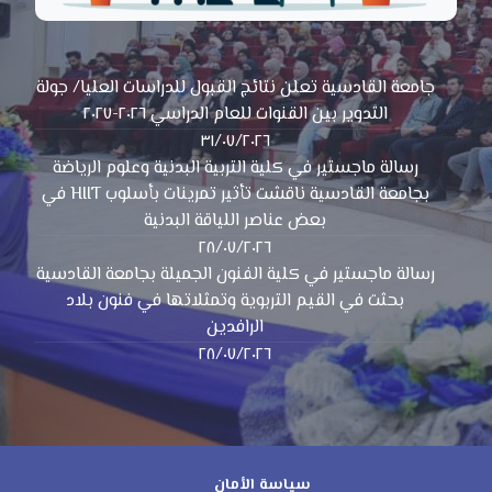
جامعة القادسية تعلن نتائج القبول للدراسات العليا/ جولة
التدوير بين القنوات للعام الدراسي ٢٠٢٦-٢٠٢٧
٣١/٠٧/٢٠٢٦
رسالة ماجستير في كلية التربية البدنية وعلوم الرياضة
بجامعة القادسية ناقشت تأثير تمرينات بأسلوب HIIT في
بعض عناصر اللياقة البدنية
٢٨/٠٧/٢٠٢٦
رسالة ماجستير في كلية الفنون الجميلة بجامعة القادسية
بحثت في القيم التربوية وتمثلاتها في فنون بلاد
الرافدين
٢٨/٠٧/٢٠٢٦
سياسة الأمان