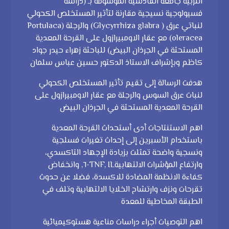
التربية جامعة القادسية الموسومة بـ (دراسة
فسيولوجية نسيجية مقارنة لتأثير المستخلص الكحولي
لنباتي عرق ( Glycyrrhiza glabra) والرجلة (Portulaca
oleracea) مع عقار الاومبيرازول على القرحة المعدية
المستحثة في الجرذان البيض) للباحثة زهراء حيدر جواد
كاظم وبإشراف الاستاذ الدكتور حسين عباس سلمان
هدفت الرسالة إلى تقيم تأثير المستخلص الكحولي
لنبات عرق السوس والرجلة مع عقار الاومبيرازول على
القرحة المعدية المستحثة في الجرذان البيض
اهم الاستنتاجات أدى أستحداث القرحة المعدية
باستخدام الأسبرين إلى إحداث تغيرات فسلجية
ونسجية واضحة تمثلت بزيادة الإجهاد التاكسدي،
وارتفاع المؤشرات الالتهابيةTNF, IL-٦, وانخفاض
كفاءة الانظمة المضادة للاكسدة، فضلا عن حدوث
تقرحات ونزف وارتشاح الخلايا الالتهابية وتلف في
الطبقة المخاطية للمعدة
اهم التوصيات أجراء دراسات مناعية هستوكيميائية