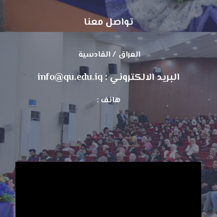
تواصل معنا
العراق / القادسية
البريد الالكتروني : info@qu.edu.iq
هاتف :
مشغل
الفيديو