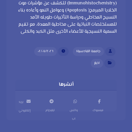
(Immunohistochenistry) للكشف عن مؤشرات موت
الخلايا المبرمج( Apoptosis) وعوامل النمو وأعاده بناء
النسيج المخاطي ودراسة التأثيرات طويله الأمد
للمستخلصات النباتية على مخاطية المعدة، مع تقيم
السمية النسيجية للأعضاء الأخرى مثل الكبد والكلى
جامعة القادسية١
٠٢/٠٧/٢٠٢٦
اخبار
بريد
فيسبوك
واتس
تيليجرام
إلكتروني
اب