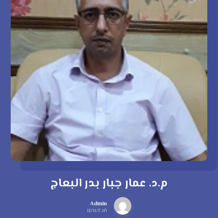
م.د. عمار جبار بدر البعاج
Admin
١٤/١١/٢٠١٨