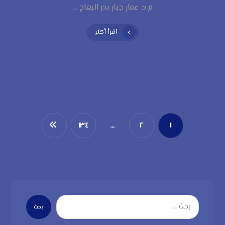
م.د. عمار جبار بدر البعاج ...
اقرأ أكثر
١٣٤
…
٢
١
بحث