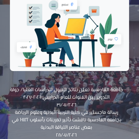
جامعة القادسية تعلن نتائج القبول للدراسات العليا/ جولة
التدوير بين القنوات للعام الدراسي ٢٠٢٦-٢٠٢٧
٣١/٠٧/٢٠٢٦
رسالة ماجستير في كلية التربية البدنية وعلوم الرياضة
بجامعة القادسية ناقشت تأثير تمرينات بأسلوب HIIT في
بعض عناصر اللياقة البدنية
٢٨/٠٧/٢٠٢٦