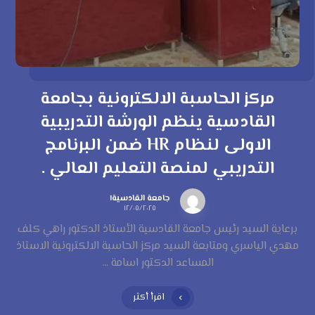
مركز الحاسبة الالكترونية بجامعة
القادسية ينظم الورشة التدريبية
الاولى لنظام HR ضمن البرنامج
التدريبي لمنصة التعليم العالي .
جامعة القادسية١
١٢/٠٥/٢٠٢٥
برعاية السيد رئيس جامعة القادسية الأستاذ الدكتور راهي كلف
مهدي الياسري ومتابعة السيد مركز الحاسبة الالكترونية الاستاذ
المساعد الدكتور اسامة ...
اقرأ أكثر