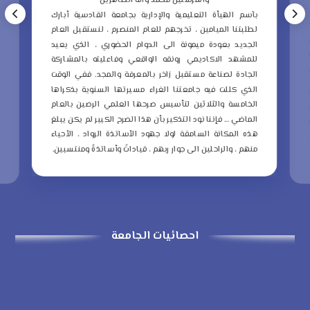
والمرسلين محمد وآله الطاهرين
ب
بآسم الهيأة التعليمية والإدارية بجامعة القادسية أبارك
ع
لطلبتنا الميامين ، تخرجهم للعام المنصرم ، لنستقبل العام
م
الجديد بعودة ميمونة الى الدوام الحضوري ، الذي يعيد
و
للمشهد الاكاديمي رونقه الواقعي وفاعليته بالمشاركة
ا
الجادة لصناعة مستقبل زاخر بالمعرفة والمجد.
ففي الوقت
ا
الذي كللت فيه جامعتنا الغراء مسيرتها السنوية بذكراها
ا
الخامسة والثلاثين لتأسيس صرحها العلمي الرصين بالعام
الماضي … فإننا نود التذكير بأن هذا الصرح الكبير لم يكن يبلغ
ا
هذه المكانة السامقة لولا جهود الأساتذة الرواد ، الأحياء
ذ
منهم ، والراحلين الى جوار ربهم ، قياداتً وأساتذةً ومنتسبين.
ا
احصائيات الجامعة