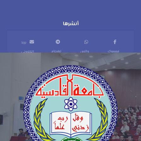
بريد
فيسبوك
واتس
تيليجرام
إلكتروني
اب