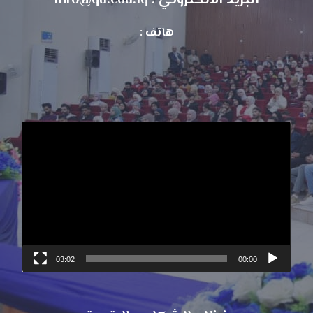
البريد الالكتروني : info@qu.edu.iq
هاتف :
مشغل
الفيديو
03:02
00:00