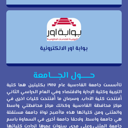
بوابة اور الالكترونية
بوابة اور الالكترونية
حــــــول الجـــــامعة
تاأسست جامعة القادسية عام ١٩٨٧ بكليتين هما كلية
التربية وكلية الإدارة والاقتصاد وفي العام الدراسي الثاني
أُفتتحت كلية الآداب. وسرعان ما أُفتتحت كليات اخرى في
مركز محافظة القادسية وكذلك مركز محافظتي واسط
والمثنى ومن كلياتها هذه ماأصبح نواة جامعة مستقلة
هي جامعة واسط. ولاحقا جامعة أخرى في السماوة باسم
جامعة المثنى.وعلى مدى سنوات عمرها ازدادت كلياتها