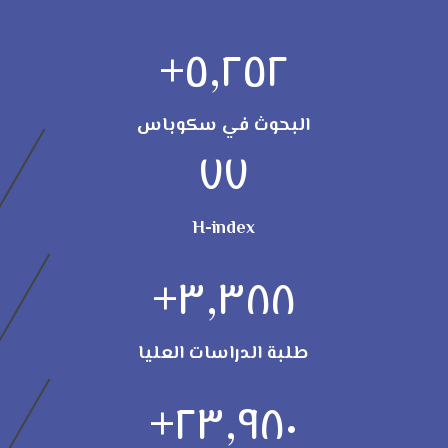
+
٥,٢٥٢
البحوث في سكوباس
٧٧
H-index
+
٣,٣٨٨
طلبة الدراسات العليا
+
٢٣,٩٨٠