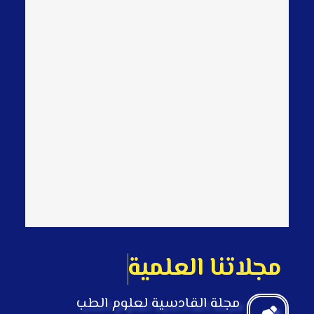
م
ج
ل
ت
ن
ا
ا
ل
مجلة القادسية لعلوم الطب