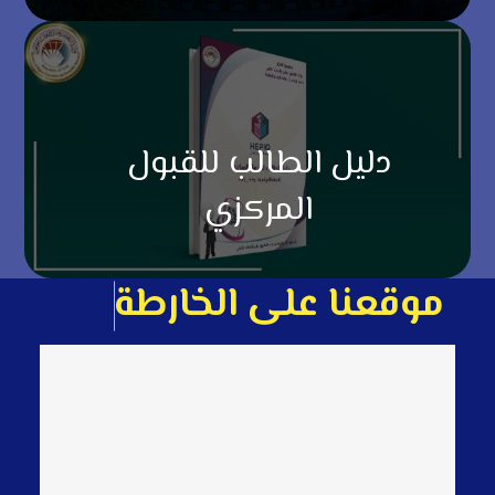
دليل الطالب للقبول
المركزي
م
و
ق
ع
ن
ا
ع
ل
ى
ا
ل
خ
ا
ر
ط
ة