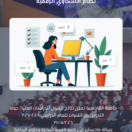
نظام الشكاوي الرقمية
جامعة القادسية تعلن نتائج القبول للدراسات العليا/ جولة
التدوير بين القنوات للعام الدراسي ٢٠٢٦-٢٠٢٧
٣١/٠٧/٢٠٢٦
رسالة ماجستير في كلية التربية البدنية وعلوم الرياضة