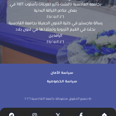
بجامعة القادسية ناقشت تأثير تمرينات بأسلوب HIIT في
بعض عناصر اللياقة البدنية
٢٨/٠٧/٢٠٢٦
رسالة ماجستير في كلية الفنون الجميلة بجامعة القادسية
بحثت في القيم التربوية وتمثلاتها في فنون بلاد
الرافدين
٢٨/٠٧/٢٠٢٦
سياسة الأمان
سياسة الخصوصية
© جميع الحقوق محفوظة جامعة القادسية ٢٠٢٦