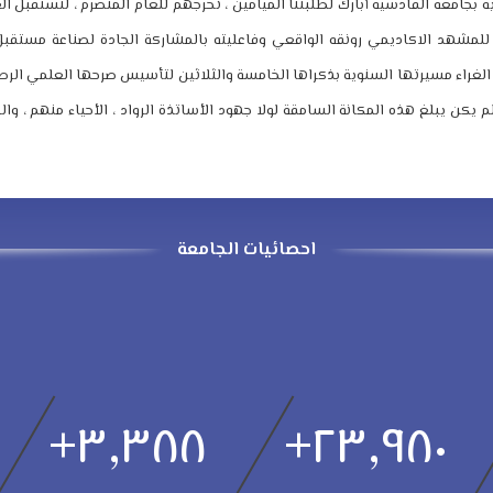
ية بجامعة القادسية أبارك لطلبتنا الميامين ، تخرجهم للعام المنصرم ، لنستقبل ا
 للمشهد الاكاديمي رونقه الواقعي وفاعليته بالمشاركة الجادة لصناعة مستقبل 
الغراء مسيرتها السنوية بذكراها الخامسة والثلاثين لتأسيس صرحها العلمي الرصي
لم يكن يبلغ هذه المكانة السامقة لولا جهود الأساتذة الرواد ، الأحياء منهم ، والرا
احصائيات الجامعة
+
٣,٣٨٨
+
٢٣,٩٨٠