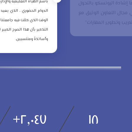
بآسم الهيأة التعليمية والإدار
ا إشادة اليونسكو بالتحول
الدوام الحضوري ، الذي يعيد
 مجال التعاون الوثيق مع
الوقت الذي كللت فيه جامعتنا 
دريب وتطوير المهارات.”
التذكير بأن هذا الصرح الكبير 
وأساتذةً ومنتسبين.
+
٢,٠٤٧
١٨