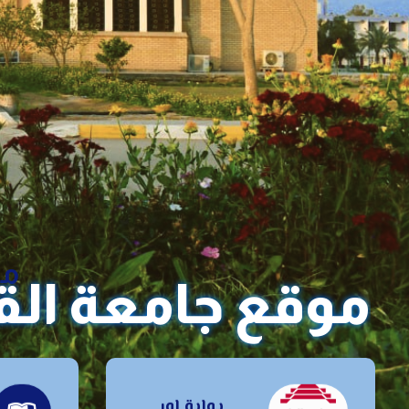
مر
موقع جامعة ال
بوابة اور