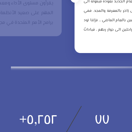
لعام الجديد بعودة ميمونة الى
يقرأون مستوى الأداء ومعطي
زاخر بالمعرفة والمجد.
ففي
المهم على صعيد الأنظمة ا
ن بالعام الماضي … فإننا نود
برامج الأمم المتحدة في مجا
حلين الى جوار ربهم ، قياداتً
+
٥,٢٥٢
٧٧