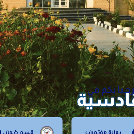
حـبا بكم في
قادسية
قسم ضمان
بوابة مؤتمرات
قسم ضمان ال