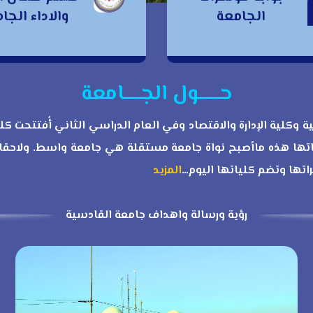
وابة مؤتمرات
الجامعة
والاداء الج
الجودة والاداء
الجامعة
الجامعي
حــــــول الجـــــامعة
١٩ بكليتين هما كلية التربية وكلية الإدارة والاقتصاد وفي العام الدراسي الثا
ها هذه ماأصبح نواة جامعة مستقلة هي جامعة واسط. ولاحقا
تها وتضم كلياتها اليوم…
المزيد
رؤية ورسالة واهداف جامعة القادسية