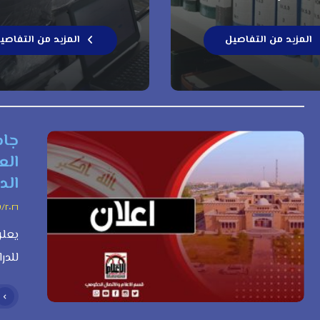
المزيد من التفاصيل
المزيد من التفاصي
جام
الع
الدراس
٧/٢٠٢٦
يعلن
للدرا