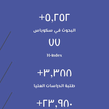
+
٥,٢٥٢
البحوث في سكوباس
٧٧
H-index
+
٣,٣٨٨
طلبة الدراسات العليا
+
٢٣,٩٨٠