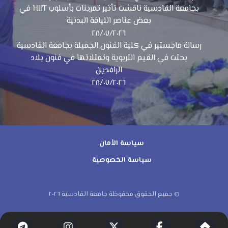
بجامعة القادسية ناقشت تأثير تمرينات بأسلوب HIIT في
بعض عناصر اللياقة البدنية
٢٨/٠٧/٢٠٢٦
رسالة ماجستير في كلية الفنون الجميلة بجامعة القادسية
بحثت في القيم التربوية وتمثلاتها في فنون بلاد
الرافدين
٢٨/٠٧/٢٠٢٦
سياسة الأمان
سياسة الخصوصية
© جميع الحقوق محفوظة جامعة القادسية ٢٠٢٦