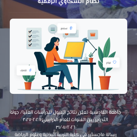
نظام الشكاوي الرقمية
جامعة القادسية تعلن نتائج القبول للدراسات العليا/ جولة
التدوير بين القنوات للعام الدراسي ٢٠٢٦-٢٠٢٧
٣١/٠٧/٢٠٢٦
رسالة ماجستير في كلية التربية البدنية وعلوم الرياضة