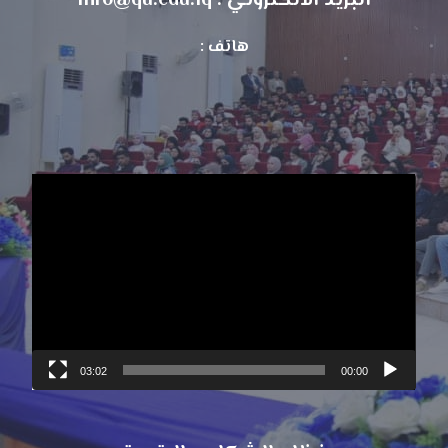
البريد الالكتروني : info@qu.edu.iq
هاتف :
مشغل
الفيديو
03:02
00:00