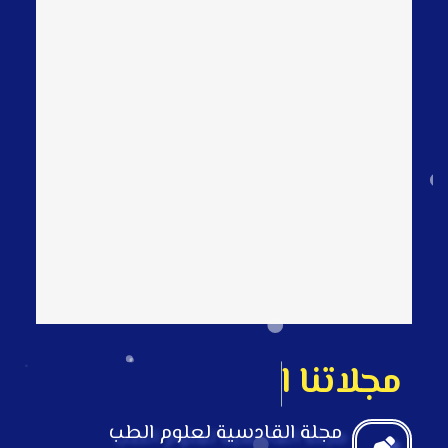
م
ج
ل
ت
ن
ا
ا
ل
ع
ل
م
ي
ة
مجلة القادسية لعلوم الطب