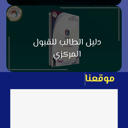
دليل الطالب للقبول
المركزي
م
و
ق
ع
ن
ا
ع
ل
ى
ا
ل
خ
ا
ر
ط
ة