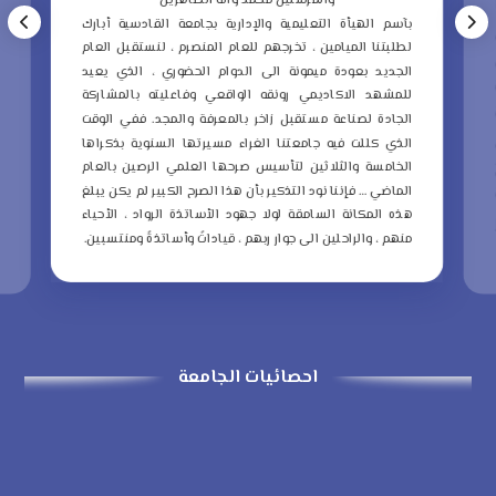
والمرسلين محمد وآله الطاهرين
ب
بآسم الهيأة التعليمية والإدارية بجامعة القادسية أبارك
ع
لطلبتنا الميامين ، تخرجهم للعام المنصرم ، لنستقبل العام
م
الجديد بعودة ميمونة الى الدوام الحضوري ، الذي يعيد
و
للمشهد الاكاديمي رونقه الواقعي وفاعليته بالمشاركة
ا
الجادة لصناعة مستقبل زاخر بالمعرفة والمجد.
ففي الوقت
ا
الذي كللت فيه جامعتنا الغراء مسيرتها السنوية بذكراها
ا
الخامسة والثلاثين لتأسيس صرحها العلمي الرصين بالعام
الماضي … فإننا نود التذكير بأن هذا الصرح الكبير لم يكن يبلغ
ا
هذه المكانة السامقة لولا جهود الأساتذة الرواد ، الأحياء
ذ
منهم ، والراحلين الى جوار ربهم ، قياداتً وأساتذةً ومنتسبين.
ا
احصائيات الجامعة