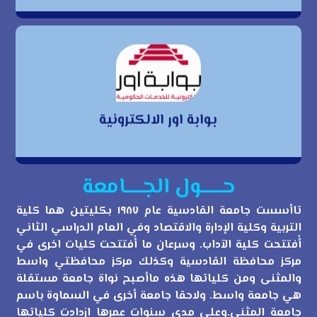
بوابة اور الالكترونية
بوابة اور الالكترونية
حــــــول الجـــــامعة
تاأسست جامعة القادسية عام ١٩٨٧ بكليتين هما كلية
التربية وكلية الإدارة والاقتصاد وفي العام الدراسي الثاني
أُفتتحت كلية الآداب. وسرعان ما أُفتتحت كليات اخرى في
مركز محافظة القادسية وكذلك مركز محافظتي واسط
والمثنى ومن كلياتها هذه ماأصبح نواة جامعة مستقلة
هي جامعة واسط. ولاحقا جامعة أخرى في السماوة باسم
جامعة المثنى.وعلى مدى سنوات عمرها ازدادت كلياتها