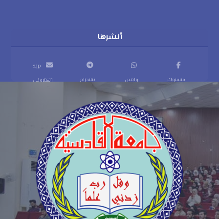
بريد
فيسبوك
واتس
تيليجرام
إلكتروني
اب